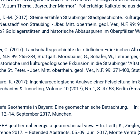
 V. zum Thema „Bayreuther Marmor“ -Polierfähige Kalksteine aus 
n, D.-M. (2017): Steine erzählen Straubinger Stadtgeschichte. Kultur
ustadt" von Straubing. - Jber. Mitt. oberrhein. geol. Ver., N.F. 99: 9-
o? Goldlagerstätten und historische Abbauspuren im Oberpfälzer Wald
ger, G. (2017): Landschaftsgeschichte der südlichen Fränkischen Alb
r., N.F. 99: 255-284, Stuttgart. Moosbauer, G., Schäfer, W., Lehrberge
storische und kulturgeologische Exkursion in die Straubinger "Alts
t. Peter. - Jber. Mitt. oberrhein. geol. Ver., N.F. 99: 371-400, Stut
uro, K. (2017): Ingenieurgeologische Analyse einer Felsgleitung im
hanics & Tunneling, Volume 10 (2017), No.1, S. 47-58; Berlin (Erns
 Tiefe Geothermie in Bayern: Eine geomechanische Betrachtung. – In
12.-14. September 2017, München.
EEP geothermal energy: a geomechnical view. – In: Leith, K., Ziegler, 
ence 2017. – Extended Abstracts, 05.-09. Juni 2017, Monte Verità (