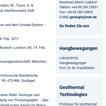
Rosemary Marin-Loebard
ondini, M., Thuro, K. &
Telefon: +49 89 289 25851
oral interferometry SAR
Fax: +49 89 289 25852
E-Mail:
geologie@tum.de
asse und dem Urnaab-System. -
So finden Sie uns
4. Feb. 2017
 Museum, London, UK, 14. Feb.
Hangbewegungen
Lehrstuhl für
eressengemeinschaft, München,
Hangbewegungen
Prof. Dr. M. Krautblatter
 Historische Steinbrüche,
 99, 473-496. Stuttgart
Geothermal
Technologies
ssauer Wald. Geologie und
ung von Flockengraphit. - Jber.
Professur für Geothermal
rfränkischer Verein für Natur-,