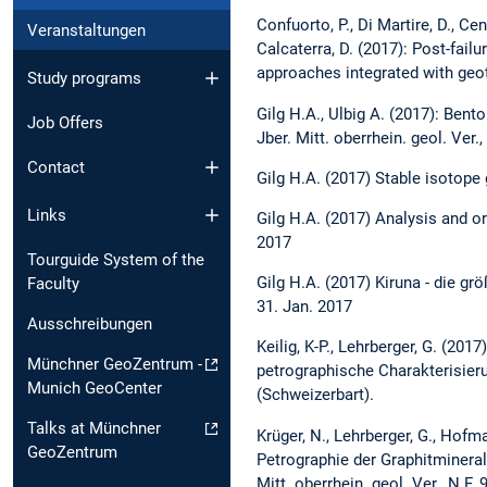
Confuorto, P., Di Martire, D., Cen
Veranstaltungen
Calcaterra, D. (2017): Post-fail
approaches integrated with geo
Study programs
Gilg H.A., Ulbig A. (2017): Ben
Job Offers
Jber. Mitt. oberrhein. geol. Ver.,
Contact
Gilg H.A. (2017) Stable isotope
Links
Gilg H.A. (2017) Analysis and o
2017
Tourguide System of the
Gilg H.A. (2017) Kiruna - die 
Faculty
31. Jan. 2017
Ausschreibungen
Keilig, K-P., Lehrberger, G. (2
Münchner GeoZentrum -
petrographische Charakterisierun
Munich GeoCenter
(Schweizerbart).
Talks at Münchner
Krüger, N., Lehrberger, G., Hof
GeoZentrum
Petrographie der Graphitminera
Mitt. oberrhein. geol. Ver., N.F.