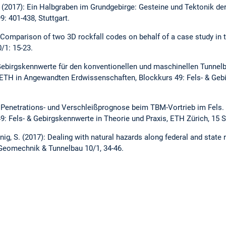
, G. (2017): Ein Halbgraben im Grundgebirge: Gesteine und Tektonik d
99: 401-438, Stuttgart.
: Comparison of two 3D rockfall codes on behalf of a case study in 
/1: 15-23.
Gebirgskennwerte für den konventionellen und maschinellen Tunnelb
S ETH in Angewandten Erdwissenschaften, Blockkurs 49: Fels- & Geb
r Penetrations- und Verschleißprognose beim TBM-Vortrieb im Fels
: Fels- & Gebirgskennwerte in Theorie und Praxis, ETH Zürich, 15 S
ig, S. (2017): Dealing with natural hazards along federal and state r
Geomechnik & Tunnelbau 10/1, 34-46.