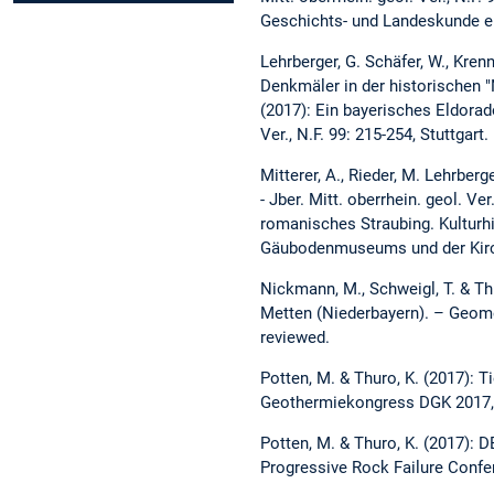
Geschichts- und Landeskunde e.
Lehrberger, G. Schäfer, W., Kren
Denkmäler in der historischen "Ne
(2017): Ein bayerisches Eldorad
Ver., N.F. 99: 215-254, Stuttgart.
Mitterer, A., Rieder, M. Lehrber
- Jber. Mitt. oberrhein. geol. Ve
romanisches Straubing. Kulturhi
Gäubodenmuseums und der Kirche S
Nickmann, M., Schweigl, T. & Th
Metten (Niederbayern). – Geomec
reviewed.
Potten, M. & Thuro, K. (2017):
Geothermiekongress DGK 2017, 
Potten, M. & Thuro, K. (2017): D
Progressive Rock Failure Confer