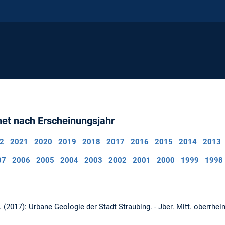
net nach Erscheinungsjahr
2
2021
2020
2019
2018
2017
2016
2015
2014
2013
07
2006
2005
2004
2003
2002
2001
2000
1999
1998
G. (2017): Urbane Geologie der Stadt Straubing. - Jber. Mitt. oberrhein.