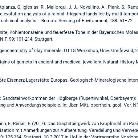
tolanza, G, Iglesias, R., Mallorqui, J. J., Novellino, A., Plank, S., Ram
ure evolution analysis of a rainfall-triggered landslide by multi-temp
technical analysis. - Remote Sensing of Environment, 188: 51–72.
tonite, Kohlentonsteine und feuerfeste Tone in der Bayerischen Mol
 N.F. 99: 191-214, Stuttgart.
 geochemistry of clay minerals. DTTG Workshop, Univ. Greifswald, 2
rigins of garnets in ancient and medieval jewellery. Natural History
größte Eisenerz-Lagerstätte Europas. Geologisch-Mineralogische Int
017): Sandsteinvorkommen der Höglberge (Rupertiwinkel, Oberbayern):
g und Anwendungsbeispiele. In: Jber. Mitt. oberrhein. geol. Ver. NF
mann, E, Reiser, F. (2017): Das Graphitbergwerk von Kropfmühl im Pa
lisation mit Anmerkungen zur Aufbereitung, Veredelung und Verwend
 99: 125-164, Stuttgart. 18.3.2017 in Hof in der Vortragsreihe Nordobe