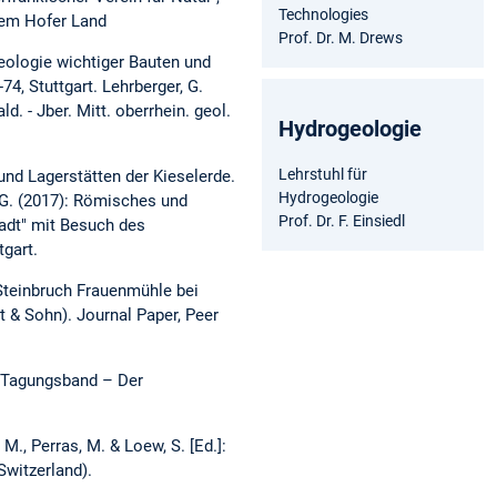
Technologies
dem Hofer Land
Prof. Dr. M. Drews
geologie wichtiger Bauten und
74, Stuttgart. Lehrberger, G.
. - Jber. Mitt. oberrhein. geol.
Hydrogeologie
Lehrstuhl für
 und Lagerstätten der Kieselerde.
Hydrogeologie
r, G. (2017): Römisches und
Prof. Dr. F. Einsiedl
tadt" mit Besuch des
tgart.
 Steinbruch Frauenmühle bei
t & Sohn). Journal Paper, Peer
: Tagungsband – Der
M., Perras, M. & Loew, S. [Ed.]:
Switzerland).