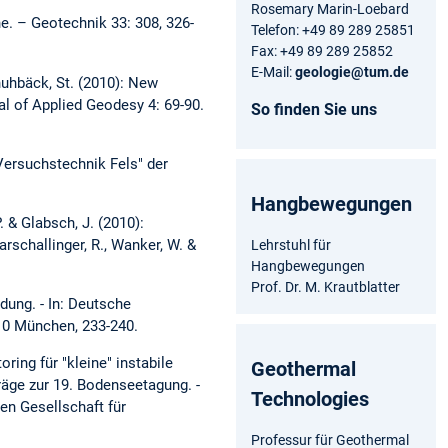
Rosemary Marin-Loebard
e. – Geotechnik 33: 308, 326-
Telefon: +49 89 289 25851
Fax: +49 89 289 25852
E-Mail:
geologie@tum.de
Schuhbäck, St. (2010): New
l of Applied Geodesy 4: 69-90.
So finden Sie uns
Versuchstechnik Fels" der
Hangbewegungen
. & Glabsch, J. (2010):
rschallinger, R., Wanker, W. &
Lehrstuhl für
Hangbewegungen
Prof. Dr. M. Krautblatter
dung. - In: Deutsche
010 München, 233-240.
oring für "kleine" instabile
Geothermal
räge zur 19. Bodenseetagung. -
Technologies
en Gesellschaft für
Professur für Geothermal