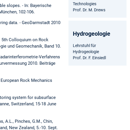
Technologies
le slopes. - In: Bayerische
Prof. Dr. M. Drews
 München, 102-106.
itoring data. - GeoDarmstadt 2010
Hydrogeologie
 – 5th Colloquium on Rock
Lehrstuhl für
ologie und Geomechanik, Band 10.
Hydrogeologie
 Radarinterferometrie-Verfahrens
Prof. Dr. F. Einsiedl
eurvermessung 2010. Beiträge
 the European Rock Mechanics
toring system for subsurface
nne, Switzerland, 15-18 June
s, A.L., Pinches, G.M., Chin,
land, New Zealand, 5.-10. Sept.