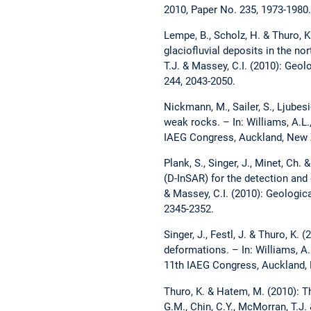
2010, Paper No. 235, 1973-1980.
Lempe, B., Scholz, H. & Thuro, 
glaciofluvial deposits in the no
T.J. & Massey, C.I. (2010): Geol
244, 2043-2050.
Nickmann, M., Sailer, S., Ljubes
weak rocks. – In: Williams, A.L.,
IAEG Congress, Auckland, New Z
Plank, S., Singer, J., Minet, Ch.
(D-InSAR) for the detection and 
& Massey, C.I. (2010): Geologica
2345-2352.
Singer, J., Festl, J. & Thuro, 
deformations. – In: Williams, A.L
11th IAEG Congress, Auckland, N
Thuro, K. & Hatem, M. (2010): Th
G.M., Chin, C.Y., McMorran, T.J.