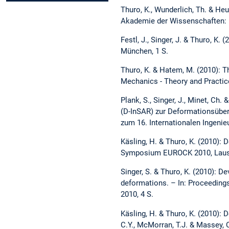
Thuro, K., Wunderlich, Th. & Heu
Akademie der Wissenschaften: M
Festl, J., Singer, J. & Thuro, K
München, 1 S.
Thuro, K. & Hatem, M. (2010): T
Mechanics - Theory and Practice
Plank, S., Singer, J., Minet, Ch
(D-InSAR) zur Deformationsüber
zum 16. Internationalen Ingeni
Käsling, H. & Thuro, K. (2010): 
Symposium EUROCK 2010, Lausan
Singer, S. & Thuro, K. (2010):
deformations. – In: Proceedin
2010, 4 S.
Käsling, H. & Thuro, K. (2010): D
C.Y., McMorran, T.J. & Massey, C