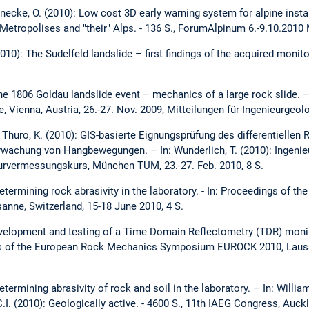
necke, O. (2010): Low cost 3D early warning system for alpine instab
etropolises and "their" Alps. - 136 S., ForumAlpinum 6.-9.10.2010
. (2010): The Sudelfeld landslide – first findings of the acquired mon
he 1806 Goldau landslide event – mechanics of a large rock slide.
, Vienna, Austria, 26.-27. Nov. 2009, Mitteilungen für Ingenieurge
. & Thuro, K. (2010): GIS-basierte Eignungsprüfung des differentiellen
wachung von Hangbewegungen. – In: Wunderlich, T. (2010): Ingeni
eurvermessungskurs, München TUM, 23.-27. Feb. 2010, 8 S.
Determining rock abrasivity in the laboratory. - In: Proceedings of
ne, Switzerland, 15-18 June 2010, 4 S.
 Development and testing of a Time Domain Reflectometry (TDR) moni
gs of the European Rock Mechanics Symposium EUROCK 2010, Lausa
etermining abrasivity of rock and soil in the laboratory. – In: William
.I. (2010): Geologically active. - 4600 S., 11th IAEG Congress, Auck