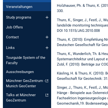
Holzhauser, Ph. & Thuro, K. (20
Veranstaltungen
330.
Study programs
Thuro, K., Singer, J., Festl, J.,
landslide monitoring technique
Job Offers
DOI 10.1515/JAG.2010.008
Contact
Thuro, K. (2010): Empfehlung Nr
Deutschen Gesellschaft für Geot
Links
Thuro, K., Wunderlich, Th. & Heun
Tourguide System of the
Systemarchitektur und Layout ei
Faculty
Zobl, F. (2010): Beiträge zur 
Ausschreibungen
Käsling, H. & Thuro, K. (2010):
Gesellschaft für Geotechnik: 31
Münchner GeoZentrum -
Munich GeoCenter
Singer, J., Thuro, K., Festl, J.,
Hänge - Beispiele aus Österreic
Talks at Münchner
Fachsektion Ingenieurgeologie 
GeoZentrum
Geomechanik,19. Bodenseetagun