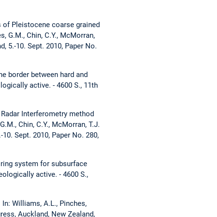
s of Pleistocene coarse grained
es, G.M., Chin, C.Y., McMorran,
d, 5.-10. Sept. 2010, Paper No.
 the border between hard and
ogically active. - 4600 S., 11th
ial Radar Interferometry method
G.M., Chin, C.Y., McMorran, T.J.
-10. Sept. 2010, Paper No. 280,
oring system for subsurface
ologically active. - 4600 S.,
In: Williams, A.L., Pinches,
ngress, Auckland, New Zealand,