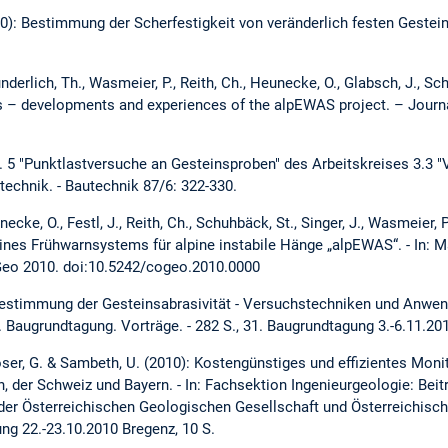
10): Bestimmung der Scherfestigkeit von veränderlich festen Gestein
 Wunderlich, Th., Wasmeier, P., Reith, Ch., Heunecke, O., Glabsch, J., 
s – developments and experiences of the alpEWAS project. – Journa
. 5 "Punktlastversuche an Gesteinsproben" des Arbeitskreises 3.3 "
echnik. - Bautechnik 87/6: 322-330.
ecke, O., Festl, J., Reith, Ch., Schuhbäck, St., Singer, J., Wasmeier, P
nes Frühwarnsystems für alpine instabile Hänge „alpEWAS“. - In: Ma
COGeo 2010. doi:10.5242/cogeo.2010.0000
 Bestimmung der Gesteinsabrasivität - Versuchstechniken und Anwen
. Baugrundtagung. Vorträge. - 282 S., 31. Baugrundtagung 3.-6.11.2
 Moser, G. & Sambeth, U. (2010): Kostengünstiges und effizientes Monit
h, der Schweiz und Bayern. - In: Fachsektion Ingenieurgeologie: Beit
der Österreichischen Geologischen Gesellschaft und Österreichisch
g 22.-23.10.2010 Bregenz, 10 S.