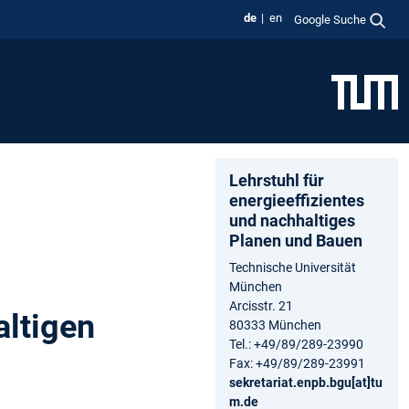
de
en
Google Suche
Lehrstuhl für
energieeffizientes
und nachhaltiges
Planen und Bauen
Technische Universität
München
Arcisstr. 21
altigen
80333 München
Tel.: +49/89/289-23990
Fax: +49/89/289-23991
sekretariat.enpb.bgu[at]tu
m.de