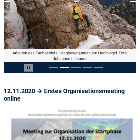
Vorheriger Slide
Näc
Arbeiten des Fachgebiets Hangbewegungen am Hochvogel. Foto:
Johannes Leinauer.
Slide 2 von 5
Carousel pausieren
12.11.2020 → Erstes Organisationsmeeting
online