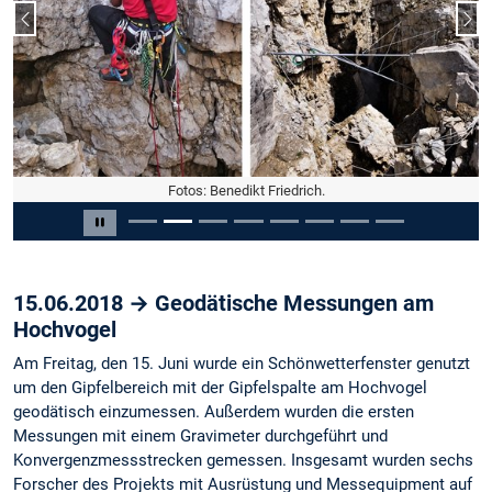
Vorheriger Slide
Näc
Fotos: Benedikt Friedrich.
Slide 2 von 8
Carousel pausieren
15.06.2018 → Geodätische Messungen am
Hochvogel
Am Freitag, den 15. Juni wurde ein Schönwetterfenster genutzt
um den Gipfelbereich mit der Gipfelspalte am Hochvogel
geodätisch einzumessen. Außerdem wurden die ersten
Messungen mit einem Gravimeter durchgeführt und
Konvergenzmessstrecken gemessen. Insgesamt wurden sechs
Forscher des Projekts mit Ausrüstung und Messequipment auf