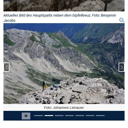
Aktuelles Bild des Hauptspalts neben dem Gipfelkreuz. Foto: Benjamin
Jacobs.
Vorheriger Slide
Näc
Foto: Johannes Leinauer.
Slide 2 von 7
Carousel pausieren