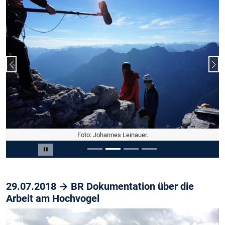
Vorheriger Slide
Näc
Foto: Johannes Leinauer.
Slide 2 von 4
Carousel pausieren
29.07.2018 → BR Dokumentation über die
Arbeit am Hochvogel