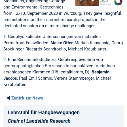
Mechanics, Engineering Geology
and Environmental Geotechnics
from 12.-13. September 2023 in Würzburg. They gave insightful
presentations on their current research projects in the
dedicated session on climate change challenges.
1. Geophysikalische Untersuchungen von instabilen
Permafrost-Felswänden.
Maike Offer
, Markus Keuschnig, Georg
Stockinger, Riccardo Scandroglio, Michael Krautblatter.
2. Eine Benchmarkstudie zur Gefahrenprävention von
geomorphologischen Prozessen in hochaktiven touristisch
erschlossenen Klammen (Höllentalklamm, D).
Benjamin
Jacobs
, Paul Emil Schmid, Verena Stammberger, Michael
Krautblatter.
◄
Zurück zu:
News
Lehrstuhl für Hangbewegungen
Chair of Landslide Research