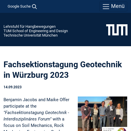
Menü
Google Suche
Lehrstuhl für Hangbewegungen
TUM School of Engineering and Design
Technische Universität München
Fachsektionstagung Geotechnik
in Würzburg 2023
14.09.2023
Benjamin Jacobs and Maike Offer
participate at the
"Fachsektionstagung Geotechnik -
Interdisziplinäres Forum"
with a
focus on Soil Mechanics, Rock