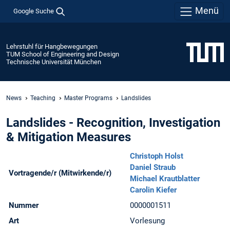
Menü
Google Suche
Lehrstuhl für Hangbewegungen
TUM School of Engineering and Design
Technische Universität München
News
Teaching
Master Programs
Landslides
Landslides - Recognition, Investigation
& Mitigation Measures
Christoph Holst
Daniel Straub
Vortragende/r (Mitwirkende/r)
Michael Krautblatter
Carolin Kiefer
Nummer
0000001511
Art
Vorlesung