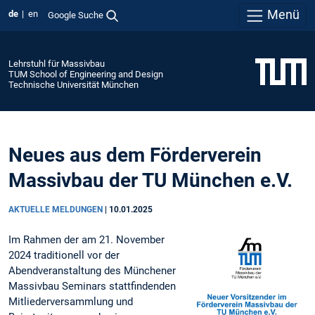
Menü
de
en
Google Suche
Lehrstuhl für Massivbau
TUM School of Engineering and Design
Technische Universität München
Neues aus dem Förderverein
Massivbau der TU München e.V.
AKTUELLE MELDUNGEN
|
10.01.2025
Im Rahmen der am 21. November
2024 traditionell vor der
Abendveranstaltung des Münchener
Massivbau Seminars stattfindenden
Mitliederversammlung und