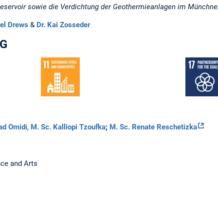
Reservoir sowie die Verdichtung der Geothermieanlagen im Münchne
ael Drews
&
Dr. Kai Zosseder
DG
ad Omid
i,
M. Sc. Kalliopi Tzoufka
;
M. Sc. Renate Reschetizka
nce and Arts