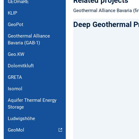
Related projects
GEOmaRE
Geothermal Alliance Bavaria (fi
KLIP
Deep Geothermal P
GeoPot
Geothermal Alliance
Bavaria (GAB-1)
Geo.KW
Dolomitkluft
GRETA
Isomol
Aquifer Thermal Energy
Storage
Ludwigshöhe
GeoMol