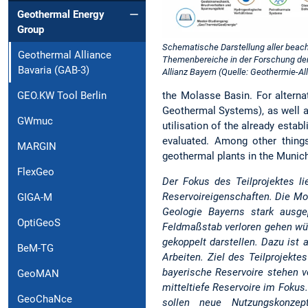
Geothermal Energy
Group
Schematische Darstellung aller beac
Geothermal Alliance
Themenbereiche in der Forschung de
Bavaria (GAB-3)
Allianz Bayern (Quelle: Geothermie-Al
the Molasse Basin. For alternat
GEO.KW Tool Berlin
Geothermal Systems), as well a
GWmuc
utilisation of the already esta
evaluated. Among other things
MARGIN
geothermal plants in the Munich
FlexGeo
Der Fokus des Teilprojektes l
Reservoireigenschaften. Die Mod
GIGA-M
Geologie Bayerns stark ausge
OptiGeoS
Feldmaßstab verloren gehen wür
gekoppelt darstellen. Dazu ist
BeM-TG
Arbeiten. Ziel des Teilprojekt
bayerische Reservoire stehen v
GeoMAN
mitteltiefe Reservoire im Foku
GeoChaNce
sollen neue Nutzungskonze