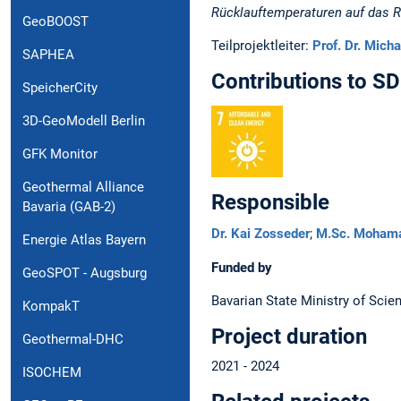
Rücklauftemperaturen auf das 
GeoBOOST
Teilprojektleiter:
Prof. Dr. Mich
SAPHEA
Contributions to S
SpeicherCity
3D-GeoModell Berlin
GFK Monitor
Geothermal Alliance
Responsible
Bavaria (GAB-2)
Dr. Kai Zosseder
;
M.Sc. Moham
Energie Atlas Bayern
Funded by
GeoSPOT - Augsburg
Bavarian State Ministry of Scie
KompakT
Project duration
Geothermal-DHC
2021 - 2024
ISOCHEM