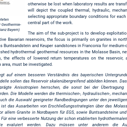
otherwise be lost when laboratory results are transf
will depict the coupled thermal, hydraulic, mecha
selecting appropriate boundary conditions for each 
hteten
central part of the work.
r Geothermie-
lianz Bayern)
The aim of the sub-project is to develop exploitati
ive Bavarian reservoirs, the focus is primarily on granites in no
s Buntsandstein and Keuper sandstones in Franconia for medium-d
blished hydrothermal geothermal resources in the Molasse Basin, ne
, the effects of lowered return temperatures on the reservoir, a
 area, must be investigated.
iegt auf einem besseren Verständnis des bayerischen Untergrund
elle sollen das Reservoir skalenübergreifend abbilden können. Das 
prägte Anisotropien herrschen, die sonst bei der Übertragung
den. Die Modelle werden die thermischen-, hydraulischen-, mecha
 auch die Auswahl geeigneter Randbedingungen unter den jeweiligen 
es ist das Ausarbeiten von Erschließungsstrategien über das Molass
or allem Granite in Nordbayern für EGS, sowie Buntsandsteine und
s. Für eine verbesserte Nutzung der schon etablierten hydrotherma
pte evaluiert werden. Dazu müssen unter anderem die Au