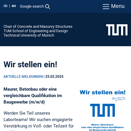
Menu
de
en
Google search
Chair of Concrete and Masonry Structures
TUM School of Engineering and Design
Technical University of Munich
Wir stellen ein!
AKTUELLE MELDUNGEN
|
25.02.2025
Maurer, Betonbau oder eine
vergleichbare Qualifikation im
Baugewerbe (m/w/d)
Werden Sie Teil unseres
Laborteams! Wir suchen engagierte
Verstärkung in Voll- oder Teilzeit für