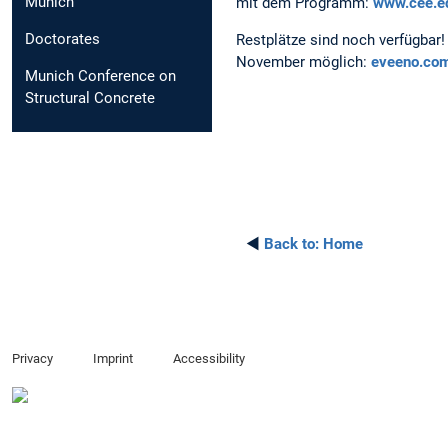
Munich
mit dem Programm:
www.cee.e
Doctorates
Restplätze sind noch verfügbar
November möglich:
eveeno.co
Munich Conference on
Structural Concrete
◄
Back to:
Home
Privacy
Imprint
Accessibility