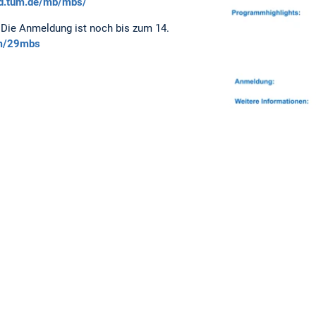
d.tum.de/mb/mbs/
! Die Anmeldung ist noch bis zum 14.
m/29mbs