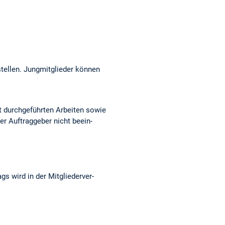
tellen. Jungmitglieder kön­nen
t durchgeführ­ten Arbeiten sowie
er Auftrag­geber nicht beein­
gs wird in der Mitglie­derver­