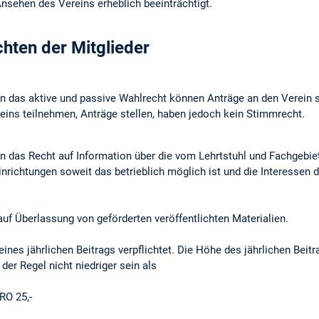
nsehen des Vereins erheblich beeinträchtigt.
hten der Mitglieder
n das aktive und passive Wahl­recht können Anträge an den Ver­ein s
ins teilnehmen, Anträge stel­len, haben jedoch kein Stimmrecht.
n das Recht auf Information über die vom Lehrtstuhl und Fachgebie
nrich­tungen so­weit das be­trieblich möglich ist und die Interessen d
f Überlas­sung von geförderten veröf­fentlichten Materia­lien.
ines jährli­chen Beitrags ver­pflichtet. Die Höhe des jährlichen Beitra
er Regel nicht niedriger sein als
RO 25,-