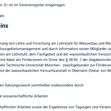
. Er ist im Vereinsregister eingetragen.
ahr.
ins
derung von Lehre und Forschung am Lehrstuhl für Wasserbau und Wa
lussgebietsmanagement und durch Information seiner Mitglieder und
en am Lehrstuhl, dem Fachgebiet und der wasserbaulichen Versuch
 wird dabei als Förderverein im Sinne des § 58 Nr. 1 der Abgabenordn
an die Technische Universität München - zweckgebunden zur Förderu
d der wasserbaulichen Versuchsanstalt in Obernach (Oskar von Mille
den Satzungszweck unmittelbar insbesondere durch
ür wissenschaftliche Arbeiten
chaftlichen Arbeiten sowie der Ergebnisse von Tagungen und Verans