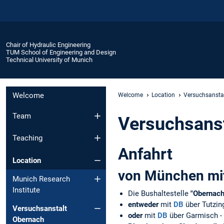
Chair of Hydraulic Engineering
TUM School of Engineering and Design
Technical University of Munich
Welcome
Welcome
Location
Versuchsansta
Team
Versuchsans
Teaching
Anfahrt
Location
von München mit
Munich Research
Institute
Die Bushaltestelle
"Obernach
entweder
mit
DB
über Tutzing
Versuchsanstalt
oder
mit
DB
über Garmisch - 
Obernach