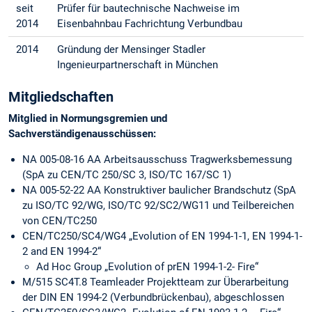
seit
Prüfer für bautechnische Nachweise im
2014
Eisenbahnbau Fachrichtung Verbundbau
2014
Gründung der Mensinger Stadler
Ingenieurpartnerschaft in München
Mitgliedschaften
Mitglied in Normungsgremien und
Sachverständigenausschüssen:
NA 005-08-16 AA Arbeitsausschuss Tragwerksbemessung
(SpA zu CEN/TC 250/SC 3, ISO/TC 167/SC 1)
NA 005-52-22 AA Konstruktiver baulicher Brandschutz (SpA
zu ISO/TC 92/WG, ISO/TC 92/SC2/WG11 und Teilbereichen
von CEN/TC250
CEN/TC250/SC4/WG4 „Evolution of EN 1994-1-1, EN 1994-1-
2 and EN 1994-2“
Ad Hoc Group „Evolution of prEN 1994-1-2- Fire“
M/515 SC4T.8 Teamleader Projektteam zur Überarbeitung
der DIN EN 1994-2 (Verbundbrückenbau), abgeschlossen