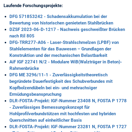
Laufende Forschungsprojekte:
DFG 571853242 - Schadensakkumulation bei der
Bewertung von historischen genieteten Stahlbrücken
DZSF 2023-06-D-1217 - Nachweis geschweißter Brücken
nach Ril 805
DFG-TRR277-A06 - Laser-Strahlschmelzen (LPBF) von
Stahlelementen für das Bauwesen – Grundlagen der
Konstruktion und der mechanischen Belastbarkeit
AiF IGF 22741 N/2 - Modulare WiB(Walzträger in Beton)-
Rahmenbrücke
DFG ME 3296/11-1 - Zuverlässigkeitstheoretisch
begründete Dauerfestigkeit des Schubverbundes mit
Kopfbolzendübeln bei ein- und mehrachsiger
Ermüdungsbeanspruchung
DLR-FOSTA-Projekt: IGF-Nummer 23408 N, FOSTA P 1778
- Zuverlässiges Bemessungskonzept für
Hohlprofilverbundstützen mit hochfesten und hybriden
Querschnitten auf einheitlicher Basis
DLR-FOSTA-Projekt: IGF-Nummer 23281 N, FOSTA P 1727