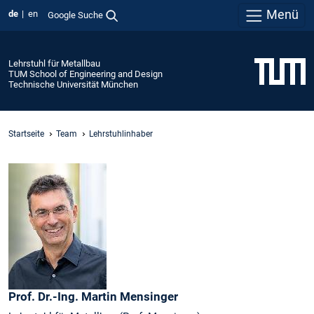
Menü
de
en
Google Suche
Lehrstuhl für Metallbau
TUM School of Engineering and Design
Technische Universität München
Startseite
Team
Lehrstuhlinhaber
Prof. Dr.-Ing.
Martin
Mensinger