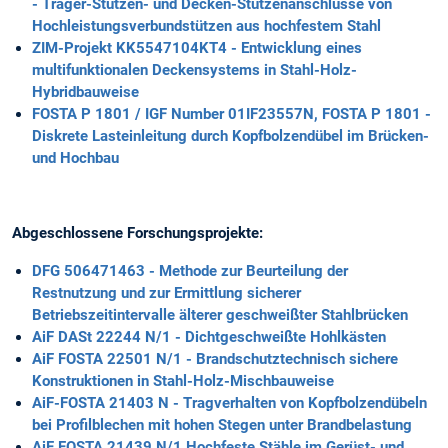
- Träger-Stützen- und Decken-Stützenanschlüsse von
Hochleistungsverbundstützen aus hochfestem Stahl
ZIM-Projekt KK5547104KT4 - Entwicklung eines
multifunktionalen Deckensystems in Stahl-Holz-
Hybridbauweise
FOSTA P 1801 / IGF Number 01IF23557N, FOSTA P 1801 -
Diskrete Lasteinleitung durch Kopfbolzendübel im Brücken-
und Hochbau
Abgeschlossene Forschungsprojekte:
DFG 506471463 - Methode zur Beurteilung der
Restnutzung und zur Ermittlung sicherer
Betriebszeitintervalle älterer geschweißter Stahlbrücken
AiF DASt 22244 N/1 - Dichtgeschweißte Hohlkästen
AiF FOSTA 22501 N/1 - Brandschutztechnisch sichere
Konstruktionen in Stahl-Holz-Mischbauweise
AiF-FOSTA 21403 N - Tragverhalten von Kopfbolzendübeln
bei Profilblechen mit hohen Stegen unter Brandbelastung
AiF FOSTA 21439 N/1 Hochfeste Stähle im Gerüst- und