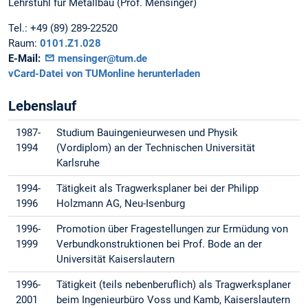
Lehrstuhl für Metallbau (Prof. Mensinger)
Tel.:
+49 (89) 289-22520
Raum:
0101.Z1.028
E-Mail:
mensinger@tum.de
vCard-Datei von TUMonline herunterladen
Lebenslauf
1987-
Studium Bauingenieurwesen und Physik
1994
(Vordiplom) an der Technischen Universität
Karlsruhe
1994-
Tätigkeit als Tragwerksplaner bei der Philipp
1996
Holzmann AG, Neu-Isenburg
1996-
Promotion über Fragestellungen zur Ermüdung von
1999
Verbundkonstruktionen bei Prof. Bode an der
Universität Kaiserslautern
1996-
Tätigkeit (teils nebenberuflich) als Tragwerksplaner
2001
beim Ingenieurbüro Voss und Kamb, Kaiserslautern