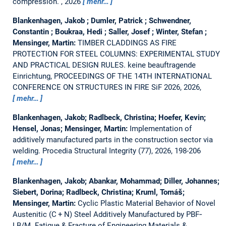
compression.
, 2026
mehr…
Blankenhagen, Jakob ; Dumler, Patrick ; Schwendner,
Constantin ; Boukraa, Hedi ; Saller, Josef ; Winter, Stefan ;
Mensinger, Martin:
TIMBER CLADDINGS AS FIRE
PROTECTION FOR STEEL COLUMNS: EXPERIMENTAL STUDY
AND PRACTICAL DESIGN RULES.
keine beauftragende
Einrichtung, PROCEEDINGS OF THE 14TH INTERNATIONAL
CONFERENCE ON STRUCTURES IN FIRE SiF 2026, 2026,
mehr…
Blankenhagen, Jakob; Radlbeck, Christina; Hoefer, Kevin;
Hensel, Jonas; Mensinger, Martin:
Implementation of
additively manufactured parts in the construction sector via
welding.
Procedia Structural Integrity (77), 2026, 198-206
mehr…
Blankenhagen, Jakob; Abankar, Mohammad; Diller, Johannes;
Siebert, Dorina; Radlbeck, Christina; Kruml, Tomáš;
Mensinger, Martin:
Cyclic Plastic Material Behavior of Novel
Austenitic (C + N) Steel Additively Manufactured by PBF‐
LB/M.
Fatigue & Fracture of Engineering Materials &