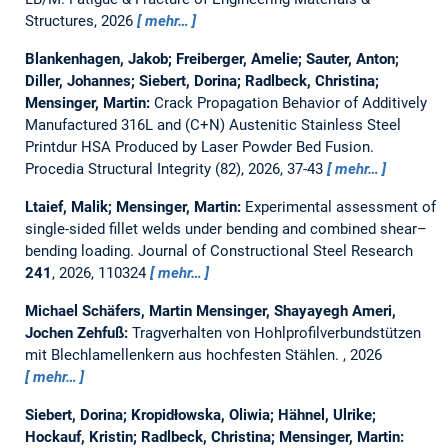
Structures, 2026
mehr…
Blankenhagen, Jakob; Freiberger, Amelie; Sauter, Anton;
Diller, Johannes; Siebert, Dorina; Radlbeck, Christina;
Mensinger, Martin:
Crack Propagation Behavior of Additively
Manufactured 316L and (C+N) Austenitic Stainless Steel
Printdur HSA Produced by Laser Powder Bed Fusion.
Procedia Structural Integrity (82), 2026, 37-43
mehr…
Ltaief, Malik; Mensinger, Martin:
Experimental assessment of
single-sided fillet welds under bending and combined shear–
bending loading.
Journal of Constructional Steel Research
241
, 2026, 110324
mehr…
Michael Schäfers, Martin Mensinger, Shayayegh Ameri,
Jochen Zehfuß:
Tragverhalten von Hohlprofilverbundstützen
mit Blechlamellenkern aus hochfesten Stählen.
, 2026
mehr…
Siebert, Dorina; Kropidłowska, Oliwia; Hähnel, Ulrike;
Hockauf, Kristin; Radlbeck, Christina; Mensinger, Martin: