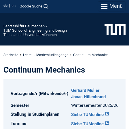
Menü
de
en
Google Suche
Lehrstuhl für Baumechanik
TUM School of Engineering and Design
Technische Universität München
Startseite
Lehre
Masterstudiengänge
Continuum Mechanics
Continuum Mechanics
Gerhard Müller
Vortragende/r (Mitwirkende/r)
Jonas Hillenbrand
Semester
Wintersemester 2025/26
Stellung in Studienplänen
Siehe TUMonline
Termine
Siehe TUMonline