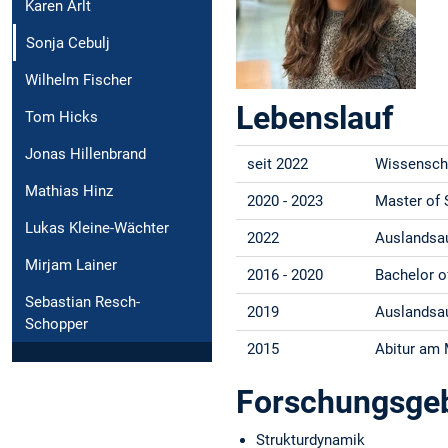
Karen Arlt
Sonja Cebulj
Wilhelm Fischer
Lebenslauf
Tom Hicks
Jonas Hillenbrand
seit 2022
Wissenscha
Mathias Hinz
2020 - 2023
Master of 
Lukas Kleine-Wächter
2022
Auslandsau
Mirjam Lainer
2016 - 2020
Bachelor o
Sebastian Resch-
2019
Auslandsau
Schopper
2015
Abitur am 
Forschungsgeb
Strukturdynamik