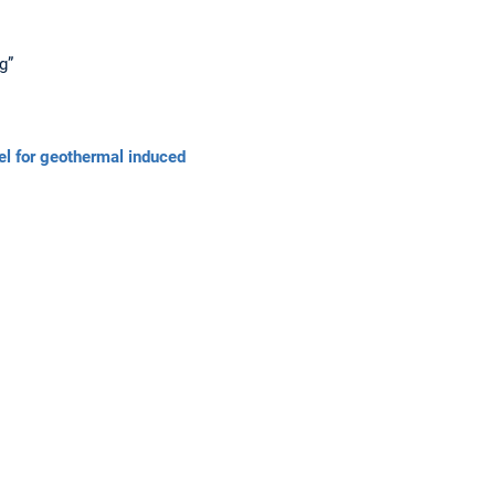
g”
el for geothermal induced