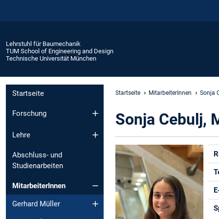
Lehrstuhl für Baumechanik
TUM School of Engineering and Design
Technische Universität München
Startseite
Startseite
MitarbeiterInnen
Sonja 
Forschung
Sonja Cebulj, 
Lehre
R
Abschluss- und
Studienarbeiten
T
MitarbeiterInnen
E
Gerhard Müller
S