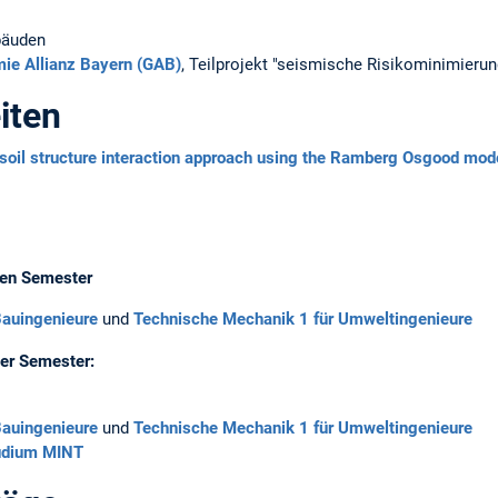
bäuden
ie Allianz Bayern (GAB)
, Teilprojekt "seismische Risikominimierun
iten
r soil structure interaction approach using the Ramberg Osgood mod
den Semester
Bauingenieure
und
Technische Mechanik 1 für Umweltingenieure
er Semester:
Bauingenieure
und
Technische Mechanik 1 für Umweltingenieure
tudium MINT