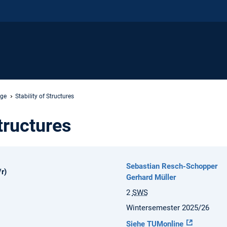
nge
Stability of Structures
Structures
Sebastian Resch-Schopper
r)
Gerhard Müller
2
SWS
Wintersemester 2025/26
Siehe TUMonline