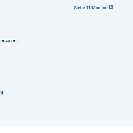
Siehe TUMonline
versagens
ät