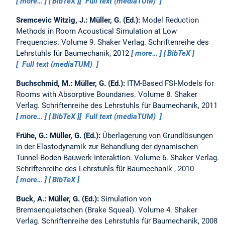
more…
BibTeX
Full text (mediaTUM)
Sremcevic Witzig, J.:
Müller, G. (Ed.):
Model Reduction
Methods in Room Acoustical Simulation at Low
Frequencies.
Volume 9. Shaker Verlag. Schriftenreihe des
Lehrstuhls für Baumechanik, 2012
more…
BibTeX
Full text (mediaTUM)
Buchschmid, M.:
Müller, G. (Ed.):
ITM-Based FSI-Models for
Rooms with Absorptive Boundaries.
Volume 8. Shaker
Verlag. Schriftenreihe des Lehrstuhls für Baumechanik, 2011
more…
BibTeX
Full text (mediaTUM)
Frühe, G.:
Müller, G. (Ed.):
Überlagerung von Grundlösungen
in der Elastodynamik zur Behandlung der dynamischen
Tunnel-Boden-Bauwerk-Interaktion.
Volume 6. Shaker Verlag.
Schriftenreihe des Lehrstuhls für Baumechanik , 2010
more…
BibTeX
Buck, A.:
Müller, G. (Ed.):
Simulation von
Bremsenquietschen (Brake Squeal).
Volume 4. Shaker
Verlag. Schriftenreihe des Lehrstuhls für Baumechanik, 2008