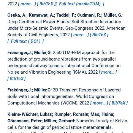
2022
more…
BibTeX
Full text (mediaTUM)
Csuka, A.; Kumawat, A.; Taddei, F.; Cudmani, R.; Müller, G.:
Deep Geothermal Power Plants: Soil-Structure Interaction
under Micro-Seismic Events.
Geo-Congress 2022, American
Society of Civil Engineers, 2022
more…
BibTeX
Full text (
DOI
)
Freisinger,J.; Müller,G:
2.5D ITM-FEM approach for the
prediction of ground-borne vibrations from two parallel
underground railway tunnels.
International Conference on
Noise and Vibration Engineering (ISMA), 2022
more…
BibTeX
Freisinger,J.; Müller,G:
3D Transient Response of Layered
Soils with Local Inhomogeneities.
World Congress on
Computational Mechanics (WCCM), 2022
more…
BibTeX
Kleine-Wächter, Lukas; Rumpler, Romain; Mao, Huina;
Göransson, Peter; Müller, Gerhard:
Numerical study of Kelvin
cells for the design of periodic lattice metamaterials.