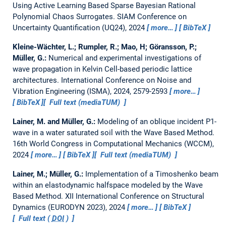
Using Active Learning Based Sparse Bayesian Rational
Polynomial Chaos Surrogates.
SIAM Conference on
Uncertainty Quantification (UQ24), 2024
more…
BibTeX
Kleine-Wächter, L.; Rumpler, R.; Mao, H; Göransson, P.;
Müller, G.:
Numerical and experimental investigations of
wave propagation in Kelvin Cell-based periodic lattice
architectures.
International Conference on Noise and
Vibration Engineering (ISMA), 2024, 2579-2593
more…
BibTeX
Full text (mediaTUM)
Lainer, M. and Müller, G.:
Modeling of an oblique incident P1-
wave in a water saturated soil with the Wave Based Method.
16th World Congress in Computational Mechanics (WCCM),
2024
more…
BibTeX
Full text (mediaTUM)
Lainer, M.; Müller, G.:
Implementation of a Timoshenko beam
within an elastodynamic halfspace modeled by the Wave
Based Method.
XII International Conference on Structural
Dynamics (EURODYN 2023), 2024
more…
BibTeX
Full text (
DOI
)