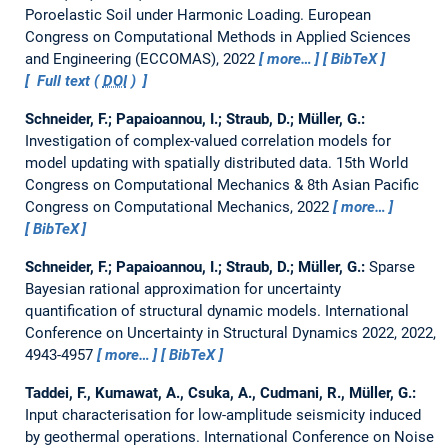
Poroelastic Soil under Harmonic Loading.
European
Congress on Computational Methods in Applied Sciences
and Engineering (ECCOMAS), 2022
more…
BibTeX
Full text (
DOI
)
Schneider, F.; Papaioannou, I.; Straub, D.; Müller, G.:
Investigation of complex-valued correlation models for
model updating with spatially distributed data.
15th World
Congress on Computational Mechanics & 8th Asian Pacific
Congress on Computational Mechanics, 2022
more…
BibTeX
Schneider, F.; Papaioannou, I.; Straub, D.; Müller, G.:
Sparse
Bayesian rational approximation for uncertainty
quantification of structural dynamic models.
International
Conference on Uncertainty in Structural Dynamics 2022, 2022,
4943-4957
more…
BibTeX
Taddei, F., Kumawat, A., Csuka, A., Cudmani, R., Müller, G.:
Input characterisation for low-amplitude seismicity induced
by geothermal operations.
International Conference on Noise