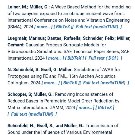
Lainer, M.; Müller, G.:
A Wave Based Method for the modeling
of two canyons exposed to an oblique incident wave front.
International Conference on Noise and Vibration Engineering
(ISMA), 2024
more…
BibTeX
Full text (mediaTUM)
Luegmair, Marinus; Dantas, Rafaella; Schneider, Felix; Müller,
Gerhard:
Gaussian Process Surrogate Models for
Vibroacoustic Simulations.
SAE Technical Paper Series, SAE
International, 2024
more…
BibTeX
Full text (
DOI
)
N. Schönfeld, S. Gsell, G. Müller:
Simulation of AVAS for
Prototypes using FE and PML.
16th Aachen Acoustics
Colloqium, 2024
more…
BibTeX
Full text (mediaTUM)
Schopper, S; Müller, G.:
Removing Inconsistencies of
Reduced Bases in Parametric Model Order Reduction by
Matrix Interpolation.
GAMM, 2024
more…
BibTeX
Full text (mediaTUM)
Schönfeld, N., Gsell, S., and Müller, G.:
Transmission of
Sound under the Influence of Various Environmental