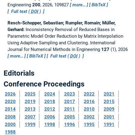
Engineering
200
, 2026, 109827
more…
BibTeX
Full text (
DOI
)
Resch‐Schopper, Sebastian; Rumpler, Romain; Müller,
Gerhard:
Inconsistency Removal of Reduced Bases in
Parametric Model Order Reduction by Matrix Interpolation
Using Adaptive Sampling and Clustering.
International
Journal for Numerical Methods in Engineering
127
(1), 2026
more…
BibTeX
Full text (
DOI
)
Editorials
Conference Proceedings
2026
2025
2024
2023
2022
2021
2020
2019
2018
2017
2016
2015
2014
2013
2012
2011
2010
2009
2008
2007
2006
2005
2002
2001
2000
1999
1998
1996
1995
1991
1988