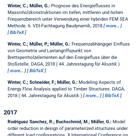
Winter, C.; Müller, G.:
Prognose des Energieflusses in
Massivholzkonstruktionen im tiefen, mittleren und hohen
Frequenzbereich unter Verwendung einer hybriden FEM SEA
Methode.
6. VDI-Fachtagung Baudynamik, 2018
more…
BibTeX
Winter, C.; Müller, P.; Müller, G.:
Frequenzabhängiger Einfluss
von Geometrie und Lastangriffspunkt von
Brettsperrholzelementen auf den Energiefluss über die
Stoßstelle.
DAGA, 2018
44. Jahrestagung für Akustik
more…
BibTeX
Winter, C.; Schneider, F.; Müller, G.:
Modeling Aspects of
Energy Flow Analysis applied to Timber Structures.
DAGA,
2018
44. Jahrestagung für Akustik
more…
BibTeX
2017
Rodriguez Sanchez, R.; Buchschmid, M.; Müller, G.:
Model
order reduction in design of parameterized structures under
different load configurations.
X International Conference on