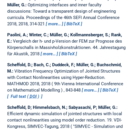
Müller, G.:
Optimizing interfaces and inner faculty
discussions: Toward a transparent design of engineering
curricula.
Proceedings of the 46th SEFI Annual Conference
2018, 2018, 314-321
more…
BibTeX
Paolini, A.; Winter, C.; Müller, G.; Kollmannsberger, S.; Rank,
E.:
Vergleich der h- und p-Version der FEM zur Prognose des
Körperschalls in Massivholzkonstruktionen.
44. Jahrestagung
für Akustik, 2018
more…
BibTeX
Scheffold, D.; Bach, C.; Duddeck, F.; Müller, G.; Buchschmid,
M.:
Vibration Frequency Optimization of Jointed Structures
with Contact Nonlinearities using Hyper-Reduction.
MATHMOD 2018, 2018
9th Vienna International Conference
on Mathematical Modelling
, 843-848
more…
BibTeX
Full text (
DOI
)
Scheffold, D; Himmelsbach, N.; Sabyasachi, P; Müller, G.:
Efficient dynamic simulation of jointed structures with local
contact nonlinearities using model order reduction.
19. VDI-
Kongress, SIMVEC-Tagung, 2018
"SIMVEC - Simulation und