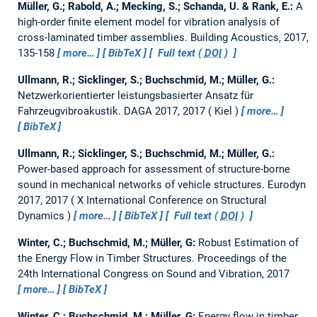
Müller, G.; Rabold, A.; Mecking, S.; Schanda, U. & Rank, E.:
A
high-order finite element model for vibration analysis of
cross-laminated timber assemblies.
Building Acoustics, 2017,
135-158
more…
BibTeX
Full text (
DOI
)
Ullmann, R.; Sicklinger, S.; Buchschmid, M.; Müller, G.:
Netzwerkorientierter leistungsbasierter Ansatz für
Fahrzeugvibroakustik.
DAGA 2017, 2017
Kiel
more…
BibTeX
Ullmann, R.; Sicklinger, S.; Buchschmid, M.; Müller, G.:
Power-based approach for assessment of structure-borne
sound in mechanical networks of vehicle structures.
Eurodyn
2017, 2017
X International Conference on Structural
Dynamics
more…
BibTeX
Full text (
DOI
)
Winter, C.; Buchschmid, M.; Müller, G:
Robust Estimation of
the Energy Flow in Timber Structures.
Proceedings of the
24th International Congress on Sound and Vibration, 2017
more…
BibTeX
Winter, C.; Buchschmid, M.; Müller, G:
Energy flow in timber