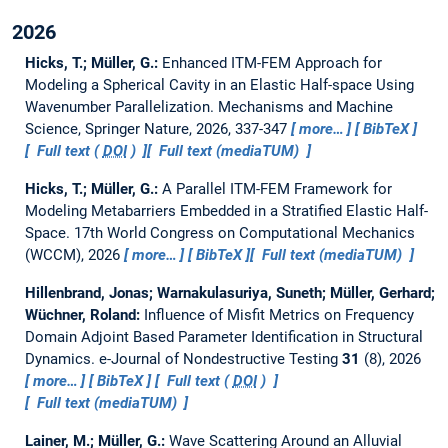
2026
Hicks, T.; Müller, G.:
Enhanced ITM-FEM Approach for
Modeling a Spherical Cavity in an Elastic Half-space Using
Wavenumber Parallelization.
Mechanisms and Machine
Science, Springer Nature, 2026, 337-347
more…
BibTeX
Full text (
DOI
)
Full text (mediaTUM)
Hicks, T.; Müller, G.:
A Parallel ITM-FEM Framework for
Modeling Metabarriers Embedded in a Stratified Elastic Half-
Space.
17th World Congress on Computational Mechanics
(WCCM), 2026
more…
BibTeX
Full text (mediaTUM)
Hillenbrand, Jonas; Warnakulasuriya, Suneth; Müller, Gerhard;
Wüchner, Roland:
Influence of Misfit Metrics on Frequency
Domain Adjoint Based Parameter Identification in Structural
Dynamics.
e-Journal of Nondestructive Testing
31
(8), 2026
more…
BibTeX
Full text (
DOI
)
Full text (mediaTUM)
Lainer, M.; Müller, G.:
Wave Scattering Around an Alluvial