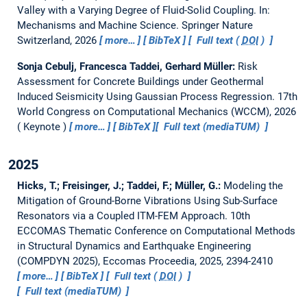
Valley with a Varying Degree of Fluid-Solid Coupling.
In:
Mechanisms and Machine Science. Springer Nature
Switzerland, 2026
more…
BibTeX
Full text (
DOI
)
Sonja Cebulj, Francesca Taddei, Gerhard Müller:
Risk
Assessment for Concrete Buildings under Geothermal
Induced Seismicity Using Gaussian Process Regression.
17th
World Congress on Computational Mechanics (WCCM), 2026
Keynote
more…
BibTeX
Full text (mediaTUM)
2025
Hicks, T.; Freisinger, J.; Taddei, F.; Müller, G.:
Modeling the
Mitigation of Ground-Borne Vibrations Using Sub-Surface
Resonators via a Coupled ITM-FEM Approach.
10th
ECCOMAS Thematic Conference on Computational Methods
in Structural Dynamics and Earthquake Engineering
(COMPDYN 2025), Eccomas Proceedia, 2025, 2394-2410
more…
BibTeX
Full text (
DOI
)
Full text (mediaTUM)