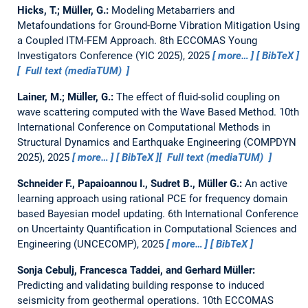
Hicks, T.; Müller, G.:
Modeling Metabarriers and
Metafoundations for Ground-Borne Vibration Mitigation Using
a Coupled ITM-FEM Approach.
8th ECCOMAS Young
Investigators Conference (YIC 2025), 2025
more…
BibTeX
Full text (mediaTUM)
Lainer, M.; Müller, G.:
The effect of fluid-solid coupling on
wave scattering computed with the Wave Based Method.
10th
International Conference on Computational Methods in
Structural Dynamics and Earthquake Engineering (COMPDYN
2025), 2025
more…
BibTeX
Full text (mediaTUM)
Schneider F., Papaioannou I., Sudret B., Müller G.:
An active
learning approach using rational PCE for frequency domain
based Bayesian model updating.
6th International Conference
on Uncertainty Quantification in Computational Sciences and
Engineering (UNCECOMP), 2025
more…
BibTeX
Sonja Cebulj, Francesca Taddei, and Gerhard Müller:
Predicting and validating building response to induced
seismicity from geothermal operations.
10th ECCOMAS