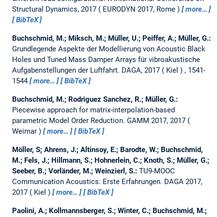
Structural Dynamics, 2017
EURODYN 2017, Rome
more…
BibTeX
Buchschmid, M.; Miksch, M.; Müller, U.; Peiffer, A.; Müller, G.:
Grundlegende Aspekte der Modellierung von Acoustic Black
Holes und Tuned Mass Damper Arrays für vibroakustische
Aufgabenstellungen der Luftfahrt.
DAGA, 2017
Kiel
, 1541-
1544
more…
BibTeX
Buchschmid, M.; Rodriguez Sanchez, R.; Müller, G.:
Piecewise approach for matrix-interpolation-based
parametric Model Order Reduction.
GAMM 2017, 2017
Weimar
more…
BibTeX
Möller, S; Ahrens, J.; Altinsoy, E.; Barodte, W.; Buchschmid,
M.; Fels, J.; Hillmann, S.; Hohnerlein, C.; Knoth, S.; Müller, G.;
Seeber, B.; Vorländer, M.; Weinzierl, S.:
TU9-MOOC
Communication Acoustics: Erste Erfahrungen.
DAGA 2017,
2017
Kiel
more…
BibTeX
Paolini, A.; Kollmannsberger, S.; Winter, C.; Buchschmid, M.;