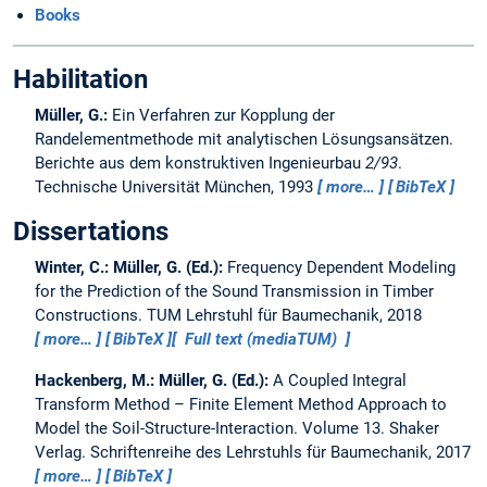
Books
Habilitation
Müller, G.:
Ein Verfahren zur Kopplung der
Randelementmethode mit analytischen Lösungsansätzen.
Berichte aus dem konstruktiven Ingenieurbau
2/93
.
Technische Universität München, 1993
more…
BibTeX
Dissertations
Winter, C.:
Müller, G. (Ed.):
Frequency Dependent Modeling
for the Prediction of the Sound Transmission in Timber
Constructions.
TUM Lehrstuhl für Baumechanik, 2018
more…
BibTeX
Full text (mediaTUM)
Hackenberg, M.:
Müller, G. (Ed.):
A Coupled Integral
Transform Method – Finite Element Method Approach to
Model the Soil-Structure-Interaction.
Volume 13. Shaker
Verlag. Schriftenreihe des Lehrstuhls für Baumechanik, 2017
more…
BibTeX