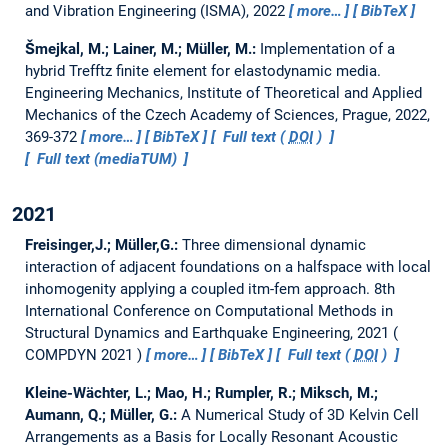
and Vibration Engineering (ISMA), 2022
more…
BibTeX
Šmejkal, M.; Lainer, M.; Müller, M.:
Implementation of a
hybrid Trefftz finite element for elastodynamic media.
Engineering Mechanics, Institute of Theoretical and Applied
Mechanics of the Czech Academy of Sciences, Prague, 2022,
369-372
more…
BibTeX
Full text (
DOI
)
Full text (mediaTUM)
2021
Freisinger,J.; Müller,G.:
Three dimensional dynamic
interaction of adjacent foundations on a halfspace with local
inhomogenity applying a coupled itm-fem approach.
8th
International Conference on Computational Methods in
Structural Dynamics and Earthquake Engineering, 2021
COMPDYN 2021
more…
BibTeX
Full text (
DOI
)
Kleine-Wächter, L.; Mao, H.; Rumpler, R.; Miksch, M.;
Aumann, Q.; Müller, G.:
A Numerical Study of 3D Kelvin Cell
Arrangements as a Basis for Locally Resonant Acoustic