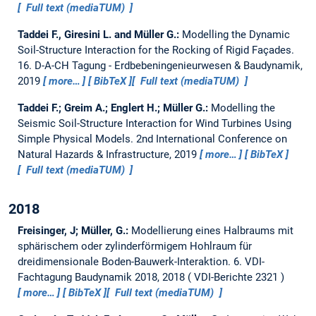
Full text (mediaTUM)
Taddei F., Giresini L. and Müller G.:
Modelling the Dynamic
Soil-Structure Interaction for the Rocking of Rigid Façades.
16. D-A-CH Tagung - Erdbeben­ingenieur­wesen & Baudynamik,
2019
more…
BibTeX
Full text (mediaTUM)
Taddei F.; Greim A.; Englert H.; Müller G.:
Modelling the
Seismic Soil-Structure Interaction for Wind Turbines Using
Simple Physical Models.
2nd International Conference on
Natural Hazards & Infrastructure, 2019
more…
BibTeX
Full text (mediaTUM)
2018
Freisinger, J; Müller, G.:
Modellierung eines Halbraums mit
sphärischem oder zylinderförmigem Hohlraum für
dreidimensionale Boden-Bauwerk-Interaktion.
6. VDI-
Fachtagung Baudynamik 2018, 2018
VDI-Berichte 2321
more…
BibTeX
Full text (mediaTUM)