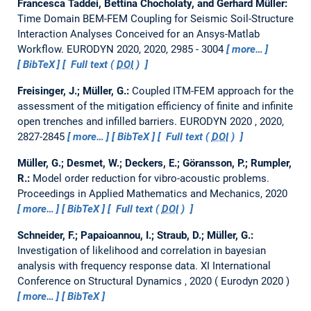
Francesca Taddei, Bettina Chocholaty, and Gerhard Müller:
Time Domain BEM-FEM Coupling for Seismic Soil-Structure
Interaction Analyses Conceived for an Ansys-Matlab
Workflow.
EURODYN 2020, 2020, 2985 - 3004
more…
BibTeX
Full text (
DOI
)
Freisinger, J.; Müller, G.:
Coupled ITM-FEM approach for the
assessment of the mitigation efficiency of finite and infinite
open trenches and infilled barriers.
EURODYN 2020 , 2020,
2827-2845
more…
BibTeX
Full text (
DOI
)
Müller, G.; Desmet, W.; Deckers, E.; Göransson, P.; Rumpler,
R.:
Model order reduction for vibro-acoustic problems.
Proceedings in Applied Mathematics and Mechanics, 2020
more…
BibTeX
Full text (
DOI
)
Schneider, F.; Papaioannou, I.; Straub, D.; Müller, G.:
Investigation of likelihood and correlation in bayesian
analysis with frequency response data.
XI International
Conference on Structural Dynamics , 2020
Eurodyn 2020
more…
BibTeX