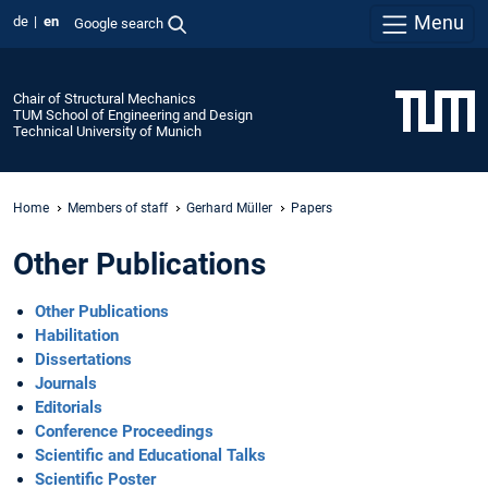
Menu
de
en
Google search
Chair of Structural Mechanics
TUM School of Engineering and Design
Technical University of Munich
Home
Members of staff
Gerhard Müller
Papers
Other Publications
Other Publications
Habilitation
Dissertations
Journals
Editorials
Conference Proceedings
Scientific and Educational Talks
Scientific Poster