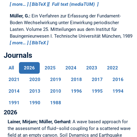
more…
BibTeX
Full text (mediaTUM)
Müller, G.:
Ein Verfahren zur Erfassung der Fundament-
Boden Wechselwirkung unter Einwirkung periodischer
Lasten.
Volume 25. Mitteilungen aus dem Institut für
Bauingenieurwesen I. Technische Universität München, 1989
more…
BibTeX
Journals
All
2026
2025
2024
2023
2022
2021
2020
2019
2018
2017
2016
2014
2013
2010
1996
1995
1994
1991
1990
1988
2026
Lainer, Mirjam; Müller, Gerhard:
A wave based approach for
the assessment of fluid–solid coupling for a scattered wave
field at an empty canyon.
Soil Dynamics and Earthquake