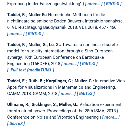
Erprobung in der Fahrzeugentwicklung"
more…
BibTeX
Taddei, F. ; Müller G.:
Numerische Methoden für die
nichtlineare seismische Boden-Bauwerk-Interaktionsanalyse.
6. VDI-Fachtagung Baudynamik 2018, VDI, 2018, 457 - 466
more…
BibTeX
Taddei, F. ; Müller, G.; Lu, X.:
Towards a nonlinear discrete
model for site-city interaction through a Sino-European
synergy.
16th European Conference on Earthquake
Engineering (16ECEE), 2018
more…
BibTeX
Full text (mediaTUM)
Taddei, F. ; Rüth, B.; Karpfinger, C.; Müller, G.:
Interactive Web
Apps for Visualizations in Mathematics and Engineering.
GAMM 2018, GAMM, 2018
more…
BibTeX
Ullmann, R.; Sicklinger, S.; Müller, G.:
Validation experiment
for structural power.
Proceedings of the 28th ISMA, 2018
Conference on Noise and Vibration Engineering
more…
BibTeX