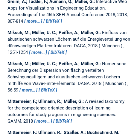
Greim, A.; Taddei, F.; Aumann, Q.; Müller, G.:
Interactive Web
Apps for Visualizations in Engineering Education.
Proceedings of the 46th SEFI Annual Conference 2018, 2018,
807-814
more…
BibTeX
Miksch, M.; Müller, U. C.; Peiffer, A.; Müller, G.:
Einfluss von
akustischen schwarzen Löchern auf die Energieverteilung von
dünnwandigen Plattenstrukturen.
DAGA, 2018
München
,
1251-1254
more…
BibTeX
Miksch, M.; Müller, U. C.; Peiffer, A.; Müller, G.:
Numerische
Berechnung der Dispersion von flächig verteilten
Schwingungstilgern und akustischen schwarzen Löchern
mithilfe von Wave-Finite-Elements.
DAGA, 2018
München
,
56-59
more…
BibTeX
Mittermeier, F.; Ullmann, R.; Müller, G.:
A revised taxonomy
for the competence oriented description of learning
outcomes for study programs in engineering sciences.
GAMM, 2018
more…
BibTeX
Mittermeier, F.; Ullmann, R.; Straßer, A.; Buchschmid, M.;