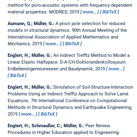
method for poro-acoustic systems with frequency dependent
material properties.
MODRED, 2019
more…
BibTeX
Aumann, Q.; Müller, G.:
A-priori pole selection for reduced
models in structural dynamics.
90th Annual Meeting of the
International Association of Applied Mathematics and
Mechanics, 2019
more…
BibTeX
Englert, H.; Müller, G.:
An Indirect Trefftz Method to Model a
Linear Elastic Halfspace.
D-A-CH-Doktorandenkolloquium
Erdbebeningenieurwesen und Baudynamik, 2019
more…
BibTeX
Englert, H.; Müller, G.:
Simulation of Soil-Structure-Interaction
Problems Using an Indirect Trefftz Approach to Solve Lamé
Equations.
7th International Conference on Computational
Methods in Structural Dynamics and Earthquake Engineering,
2019
more…
BibTeX
Englert, H.; Schmaußer, C.; Müller, G.:
Peer Review
Procedures in Higher Education applied to Engineering