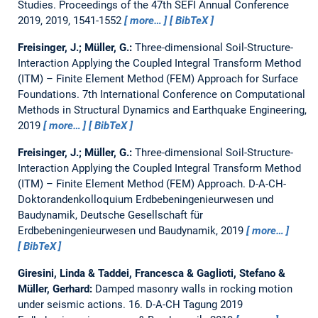
Studies.
Proceedings of the 47th SEFI Annual Conference
2019, 2019, 1541-1552
more…
BibTeX
Freisinger, J.; Müller, G.:
Three-dimensional Soil-Structure-
Interaction Applying the Coupled Integral Transform Method
(ITM) – Finite Element Method (FEM) Approach for Surface
Foundations.
7th International Conference on Computational
Methods in Structural Dynamics and Earthquake Engineering,
2019
more…
BibTeX
Freisinger, J.; Müller, G.:
Three-dimensional Soil-Structure-
Interaction Applying the Coupled Integral Transform Method
(ITM) – Finite Element Method (FEM) Approach.
D-A-CH-
Doktorandenkolloquium Erdbebeningenieurwesen und
Baudynamik, Deutsche Gesellschaft für
Erdbebeningenieurwesen und Baudynamik, 2019
more…
BibTeX
Giresini, Linda & Taddei, Francesca & Gaglioti, Stefano &
Müller, Gerhard:
Damped masonry walls in rocking motion
under seismic actions.
16. D-A-CH Tagung 2019