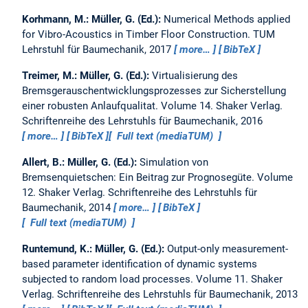
Korhmann, M.:
Müller, G. (Ed.):
Numerical Methods applied
for Vibro-Acoustics in Timber Floor Construction.
TUM
Lehrstuhl für Baumechanik, 2017
more…
BibTeX
Treimer, M.:
Müller, G. (Ed.):
Virtualisierung des
Bremsgerauschentwicklungsprozesses zur Sicherstellung
einer robusten Anlaufqualitat.
Volume 14. Shaker Verlag.
Schriftenreihe des Lehrstuhls für Baumechanik, 2016
more…
BibTeX
Full text (mediaTUM)
Allert, B.:
Müller, G. (Ed.):
Simulation von
Bremsenquietschen: Ein Beitrag zur Prognosegüte.
Volume
12. Shaker Verlag. Schriftenreihe des Lehrstuhls für
Baumechanik, 2014
more…
BibTeX
Full text (mediaTUM)
Runtemund, K.:
Müller, G. (Ed.):
Output-only measurement-
based parameter identification of dynamic systems
subjected to random load processes.
Volume 11. Shaker
Verlag. Schriftenreihe des Lehrstuhls für Baumechanik, 2013