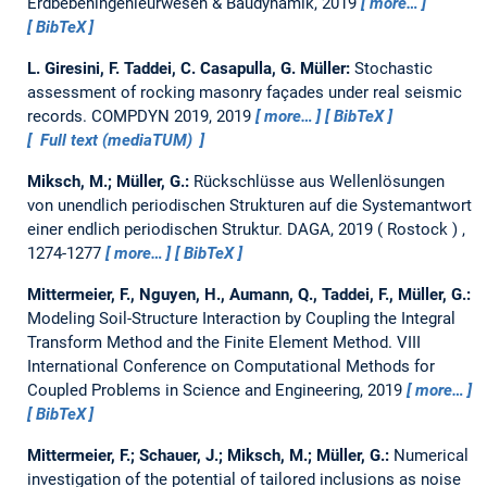
Erdbebeningenieurwesen & Baudynamik, 2019
more…
BibTeX
L. Giresini, F. Taddei, C. Casapulla, G. Müller:
Stochastic
assessment of rocking masonry façades under real seismic
records.
COMPDYN 2019, 2019
more…
BibTeX
Full text (mediaTUM)
Miksch, M.; Müller, G.:
Rückschlüsse aus Wellenlösungen
von unendlich periodischen Strukturen auf die Systemantwort
einer endlich periodischen Struktur.
DAGA, 2019
Rostock
,
1274-1277
more…
BibTeX
Mittermeier, F., Nguyen, H., Aumann, Q., Taddei, F., Müller, G.:
Modeling Soil-Structure Interaction by Coupling the Integral
Transform Method and the Finite Element Method.
VIII
International Conference on Computational Methods for
Coupled Problems in Science and Engineering, 2019
more…
BibTeX
Mittermeier, F.; Schauer, J.; Miksch, M.; Müller, G.:
Numerical
investigation of the potential of tailored inclusions as noise