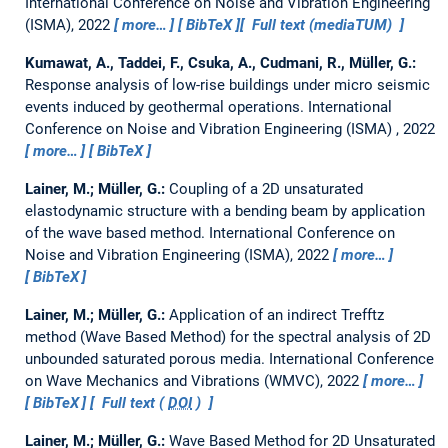
International Conference on Noise and Vibration Engineering
(ISMA), 2022
more…
BibTeX
Full text (mediaTUM)
Kumawat, A., Taddei, F., Csuka, A., Cudmani, R., Müller, G.:
Response analysis of low-rise buildings under micro seismic
events induced by geothermal operations.
International
Conference on Noise and Vibration Engineering (ISMA) , 2022
more…
BibTeX
Lainer, M.; Müller, G.:
Coupling of a 2D unsaturated
elastodynamic structure with a bending beam by application
of the wave based method.
International Conference on
Noise and Vibration Engineering (ISMA), 2022
more…
BibTeX
Lainer, M.; Müller, G.:
Application of an indirect Trefftz
method (Wave Based Method) for the spectral analysis of 2D
unbounded saturated porous media.
International Conference
on Wave Mechanics and Vibrations (WMVC), 2022
more…
BibTeX
Full text (
DOI
)
Lainer, M.; Müller, G.:
Wave Based Method for 2D Unsaturated