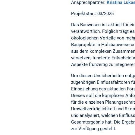
Ansprechpartner:
Kristina Luka
Projektstart: 03/2025
Das Bauwesen ist aktuell für e
verantwortlich. Folglich trägt
ökologischen Vorteile von meh
Bauprojekte in Holzbauweise um
aus dem komplexen Zusammenspie
versetzen, fundierte Entscheid
Aspekte frühzeitig zu integriere
Um diesen Unsicherheiten entge
zugehörigen Einflussfaktoren f
Einbeziehung des aktuellen For
Dieses soll die komplexen An
für die einzelnen Planungsschri
Umweltverträglichkeit und ökon
und analysiert, welchen Einflus
Gesamtergebnis hat. Die Ergebn
zur Verfügung gestellt.