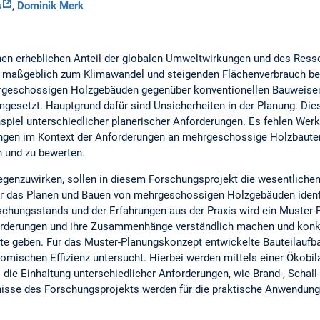
s
,
Dominik Merk
inen erheblichen Anteil der globalen Umweltwirkungen und des Res
 es maßgeblich zum Klimawandel und steigenden Flächenverbrauch bei
rgeschossigen Holzgebäuden gegenüber konventionellen Bauweisen
gesetzt. Hauptgrund dafür sind Unsicherheiten in der Planung. Dies
l unterschiedlicher planerischer Anforderungen. Es fehlen Werkz
ungen im Kontext der Anforderungen an mehrgeschossige Holzbauten
n und zu bewerten.
genzuwirken, sollen in diesem Forschungsprojekt die wesentliche
ür das Planen und Bauen von mehrgeschossigen Holzgebäuden identi
schungsstands und der Erfahrungen aus der Praxis wird ein Muster-
forderungen und ihre Zusammenhänge verständlich machen und kon
tte geben. Für das Muster-Planungskonzept entwickelte Bauteilaufba
omischen Effizienz untersucht. Hierbei werden mittels einer Ökobil
s die Einhaltung unterschiedlicher Anforderungen, wie Brand-, Schal
isse des Forschungsprojekts werden für die praktische Anwendung 