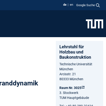
de
en
Google Suche
Lehrstuhl für
Holzbau und
Baukonstruktion
Technische Universität
München
Arcisstr. 21
80333 München
Branddynamik
Raum Nr. 3025
3. Stockwerk
TUM Hauptgebäude
Tel.: +49.89.289.22416