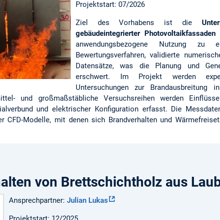
Projektstart: 07/2026
Ziel des Vorhabens ist die
Unte
gebäudeintegrierter Photovoltaikfassaden
(
anwendungsbezogene Nutzung zu erm
Bewertungsverfahren, validierte numerisc
Datensätze, was die Planung und Gen
erschwert. Im Projekt werden expe
Untersuchungen zur Brandausbreitung in
mittel- und großmaßstäbliche Versuchsreihen werden Einflüsse
ialverbund und elektrischer Konfiguration erfasst. Die Messdate
er CFD-Modelle, mit denen sich Brandverhalten und Wärmefreise
alten von Brettschichtholz aus Lau
Ansprechpartner:
Julian Lukas
Projektstart: 12/2025