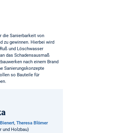
 die Sanierbarkeit von
 zu gewinnen. Hierbei wird
h Ruß und Löschwasser
nd an das Schadensausmaß
lzbauwerken nach einem Brand
che Sanierungskonzepte
llen so Bauteile für
ben.
ka
Bienert
,
Theresa Blömer
ur und Holzbau)