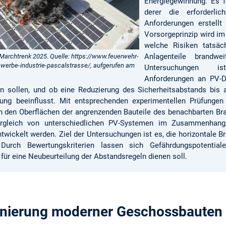
Energiegewinnung. Es f
derer die erforderlic
Anforderungen erstell
Vorsorgeprinzip wird im
welche Risiken tatsäc
Anlagenteile brandwe
 Marchtrenk 2025. Quelle: https://www.feuerwehr-
werbe-industrie-pascalstrasse/, aufgerufen am
Untersuchungen i
Anforderungen an PV-D
n sollen, und ob eine Reduzierung des Sicherheitsabstands bis
itung beeinflusst. Mit entsprechenden experimentellen Prüfungen
 den Oberflächen der angrenzenden Bauteile des benachbarten Bra
Vergleich von unterschiedlichen PV-Systemen im Zusammenhang
wickelt werden. Ziel der Untersuchungen ist es, die horizontale 
Durch Bewertungskriterien lassen sich Gefährdungspotentiale
e für eine Neubeurteilung der Abstandsregeln dienen soll.
nierung moderner Geschossbauten 