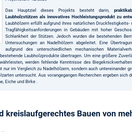
Das Hauptziel dieses Projekts besteht darin,
praktik
Laubholzstützen als innovatives Hochleistungsprodukt zu entw
Laubhölzern erfüllt aufgrund ihres natürlichen Druckfestigkeits- 
Tragfähigkeitsanforderungen in Gebäuden mit hoher Geschoss
Schlankheit der Stützen. Jedoch wurden die bestehenden Bem
Untersuchungen an Nadelhölzern abgeleitet. Eine Übertragun
aufgrund des unterschiedlichen mechanischen Materialver
 bestehende Laubholzprodukte übertragen. Um eine größere Zuverlä
währleisten, werden fehlende Kenntnisse des Biegeknickverhalte
cht nur im Vergleich zu Nadelhölzern, sondern auch untereinander g
lzarten untersucht. Aus vorangegangen Recherchen ergeben sich d
e, Eiche und Birke .
d kreislaufgerechtes Bauen von me