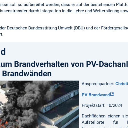
nisse soll so aufbereitet werden, dass er auf der bestehenden Plattf
ssenstransfer durch Integration in die Lehre und Weiterbildung sow
n der Deutschen Bundesstiftung Umwelt (DBU) und der Fördergesell
t.
nd
zum Brandverhalten von PV-Dachanl
t Brandwänden
Ansprechpartner:
Christ
PV Brandwand
Projektstart: 10/2024
Dachflächen eignen si
Aufstellorte für 