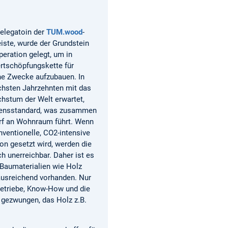
elegatoin der
TUM.wood
-
iste, wurde der Grundstein
peration gelegt, um in
ertschöpfungskette für
he Zwecke aufzubauen. In
ächsten Jahrzehnten mit das
hstum der Welt erwartet,
ebensstandard, was zusammen
f an Wohnraum führt. Wenn
nventionelle, CO2-intensive
on gesetzt wird, werden die
h unerreichbar. Daher ist es
 Baumaterialien wie Holz
ausreichend vorhanden. Nur
 Betriebe, Know-How und die
r gezwungen, das Holz z.B.