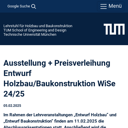
Menü
Google Suche
Lehrstuhl für Holzbau und Baukonstruktion
TUM School of Engineering and Design
Technische Universität München
Ausstellung + Preisverleihung
Entwurf
Holzbau/Baukonstruktion WiSe
24/25
05.02.2025
Im Rahmen der Lehrveranstaltungen „Entwurf Holzbau“ und
„Entwurf Baukonstruktion“ finden am 11.02.2025 die
Abschlusspräsentationen statt. Anschließend wird die