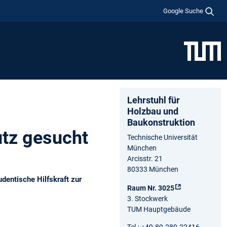
Google Suche
Lehrstuhl für
Holzbau und
Baukonstruktion
utz gesucht
Technische Universität
München
Arcisstr. 21
80333 München
dentische Hilfskraft zur
Raum Nr. 3025
3. Stockwerk
TUM Hauptgebäude
Tel.: +49.89.289.22416