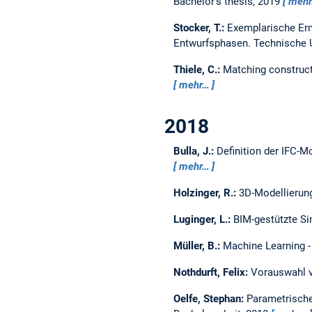
Bachelor's thesis,
2019
meh
Stocker, T.:
Exemplarische Erm
Entwurfsphasen.
Technische 
Thiele, C.:
Matching construct
mehr…
2018
Bulla, J.:
Definition der IFC-M
mehr…
Holzinger, R.:
3D-Modellierung
Luginger, L.:
BIM-gestützte Si
Müller, B.:
Machine Learning 
Nothdurft, Felix:
Vorauswahl v
Oelfe, Stephan:
Parametrische