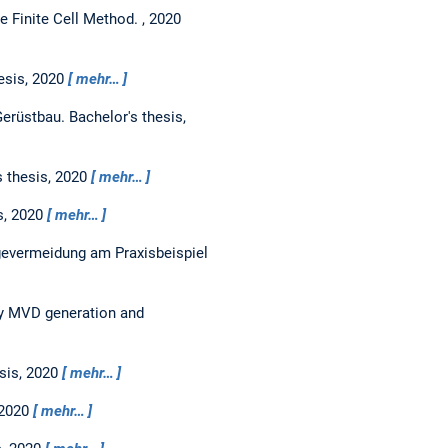
e Finite Cell Method.
,
2020
esis,
2020
mehr…
Gerüstbau.
Bachelor's thesis,
s thesis,
2020
mehr…
s,
2020
mehr…
ügevermeidung am Praxisbeispiel
ly MVD generation and
sis,
2020
mehr…
2020
mehr…