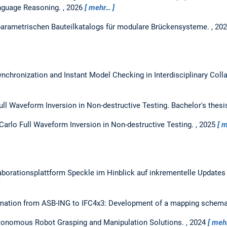
anguage Reasoning.
,
2026
mehr…
parametrischen Bauteilkatalogs für modulare Brückensysteme.
,
20
nchronization and Instant Model Checking in Interdisciplinary Coll
ll Waveform Inversion in Non-destructive Testing.
Bachelor's thesi
arlo Full Waveform Inversion in Non-destructive Testing.
,
2025
m
aborationsplattform Speckle im Hinblick auf inkrementelle Update
rmation from ASB-ING to IFC4x3: Development of a mapping schem
onomous Robot Grasping and Manipulation Solutions.
,
2024
meh