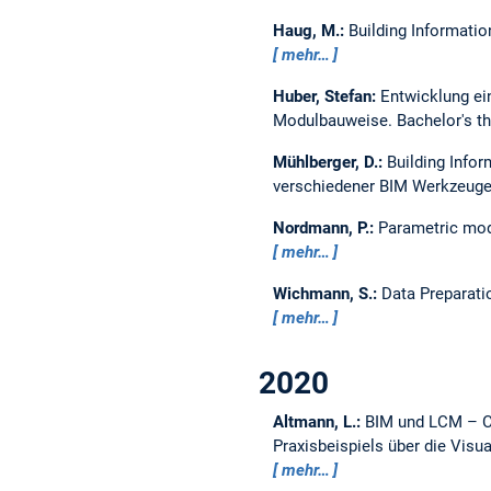
Haug, M.:
Building Informati
mehr…
Huber, Stefan:
Entwicklung ei
Modulbauweise.
Bachelor's t
Mühlberger, D.:
Building Info
verschiedener BIM Werkzeuge 
Nordmann, P.:
Parametric mode
mehr…
Wichmann, S.:
Data Preparati
mehr…
2020
Altmann, L.:
BIM und LCM – Ch
Praxisbeispiels über die Vis
mehr…