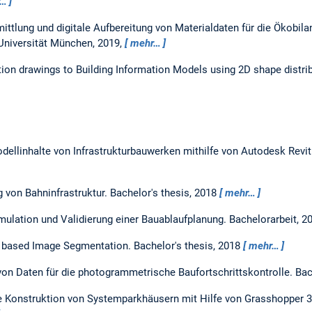
r…
ittlung und digitale Aufbereitung von Materialdaten für die Ökobil
Universität München, 2019,
mehr…
ion drawings to Building Information Models using 2D shape distri
odellinhalte von Infrastrukturbauwerken mithilfe von Autodesk Revi
 von Bahninfrastruktur.
Bachelor's thesis,
2018
mehr…
mulation und Validierung einer Bauablaufplanung.
Bachelorarbeit,
2
- based Image Segmentation.
Bachelor's thesis,
2018
mehr…
on Daten für die photogrammetrische Baufortschrittskontrolle.
Bac
 Konstruktion von Systemparkhäusern mit Hilfe von Grasshopper 3D