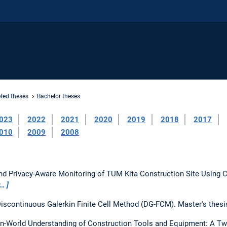
ted theses
Bachelor theses
023
2022
2021
2020
2019
2018
2017
010
2009
2008
and Privacy-Aware Monitoring of TUM Kita Construction Site Using
r…
 Discontinuous Galerkin Finite Cell Method (DG-FCM).
Master's thesi
n-World Understanding of Construction Tools and Equipment: A 