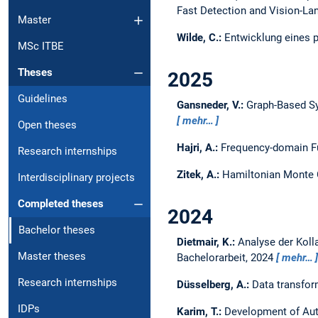
Fast Detection and Vision-L
Master
Wilde, C.:
Entwicklung eines 
MSc ITBE
Theses
2025
Guidelines
Gansneder, V.:
Graph-Based Sy
mehr…
Open theses
Hajri, A.:
Frequency-domain Fu
Research internships
Zitek, A.:
Hamiltonian Monte C
Interdisciplinary projects
Completed theses
2024
Bachelor theses
Dietmair, K.:
Analyse der Koll
Master theses
Bachelorarbeit,
2024
mehr…
Research internships
Düsselberg, A.:
Data transfo
IDPs
Karim, T.:
Development of Aut