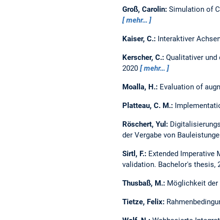
Groß, Carolin:
Simulation of C
mehr…
Kaiser, C.:
Interaktiver Achse
Kerscher, C.:
Qualitativer un
2020
mehr…
Moalla, H.:
Evaluation of augm
Platteau, C. M.:
Implementatio
Röschert, Yul:
Digitalisierun
der Vergabe von Bauleistung
Sirtl, F.:
Extended Imperative 
validation.
Bachelor's thesis,
Thusbaß, M.:
Möglichkeit der
Tietze, Felix:
Rahmenbedingun