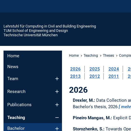
Lehrstuhl für Computing in Civil and Building Engineering
TUM School of Engineering and Design
Technische Universität München
Home
Home
Teaching
Theses
Comple
News
2026
2025
2024
2
2013
2012
2011
2
Team
2026
Research
Drexler, M.:
Data Collection 
Publications
Bachelor's thesis,
2026
meh
Teaching
Pineiro Mangas, M.:
Explicit
Bachelor
Storozhenko, S.:
Towards Ope