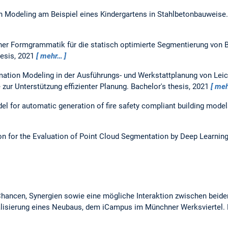
on Modeling am Beispiel eines Kindergartens in Stahlbetonbauweise
ner Formgrammatik für die statisch optimierte Segmentierung von B
hesis,
2021
mehr…
rmation Modeling in der Ausführungs- und Werkstattplanung von Lei
zur Unterstützung effizienter Planung.
Bachelor's thesis,
2021
meh
l for automatic generation of fire safety compliant building mode
on for the Evaluation of Point Cloud Segmentation by Deep Learnin
ancen, Synergien sowie eine mögliche Interaktion zwischen beid
ualisierung eines Neubaus, dem iCampus im Münchner Werksviertel.