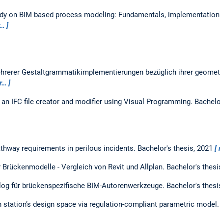
dy on BIM based process modeling: Fundamentals, implementation
r…
hrerer Gestaltgrammatikimplementierungen bezüglich ihrer geome
r…
an IFC file creator and modifier using Visual Programming.
Bachelo
athway requirements in perilous incidents.
Bachelor's thesis,
2021
er Brückenmodelle - Vergleich von Revit und Allplan.
Bachelor's thesi
log für brückenspezifische BIM-Autorenwerkzeuge.
Bachelor's thesi
in station’s design space via regulation-compliant parametric model