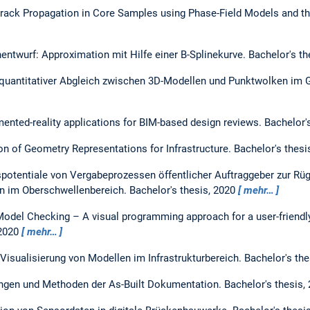
rack Propagation in Core Samples using Phase-Field Models and th
nentwurf: Approximation mit Hilfe einer B-Splinekurve.
Bachelor's th
d quantitativer Abgleich zwischen 3D-Modellen und Punktwolken im 
ented-reality applications for BIM-based design reviews.
Bachelor'
n of Geometry Representations for Infrastructure.
Bachelor's thesi
gspotentiale von Vergabeprozessen öffentlicher Auftraggeber zur R
en im Oberschwellenbereich.
Bachelor's thesis,
2020
mehr…
Model Checking – A visual programming approach for a user-friend
2020
mehr…
 Visualisierung von Modellen im Infrastrukturbereich.
Bachelor's the
gen und Methoden der As-Built Dokumentation.
Bachelor's thesis,