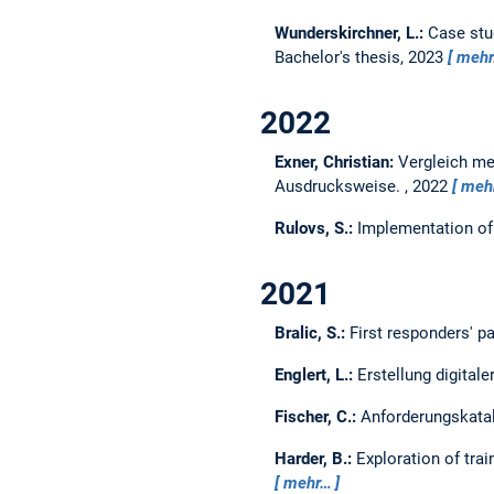
Wunderskirchner, L.:
Case stu
Bachelor's thesis,
2023
meh
2022
Exner, Christian:
Vergleich me
Ausdrucksweise.
,
2022
meh
Rulovs, S.:
Implementation of 
2021
Bralic, S.:
First responders' p
Englert, L.:
Erstellung digital
Fischer, C.:
Anforderungskata
Harder, B.:
Exploration of tra
mehr…