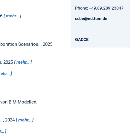
Phone: +49.89.289.23047
26
mehr…
ccbe@ed.tum.de
GACCE
aboration Scenarios.
,
2025
s,
2025
mehr…
ehr…
s von BIM-Modellen.
a.
,
2024
mehr…
r…