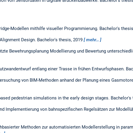
tion von Sensordaten in digitale Brückenbauwerke.
Bachelor's thesi
Bridge-Modellen mithilfe visueller Programmierung.
Bachelor's thesi
Alignment Design.
Bachelor's thesis,
2019
mehr…
tzte Bewehrungsplanung Modellierung und Bewertung unterschiedl
hutzwandentwurf entlang einer Trasse in frühen Entwurfsphasen.
Bac
tersuchung von BIM-Methoden anhand der Planung eines Gasmotor
based pedestrian simulations in the early design stages.
Bachelor's 
nd Implementierung von bahnspezifischen Regelsätzen zur Modellü
basierter Methoden zur automatisierten Modellerstellung in par