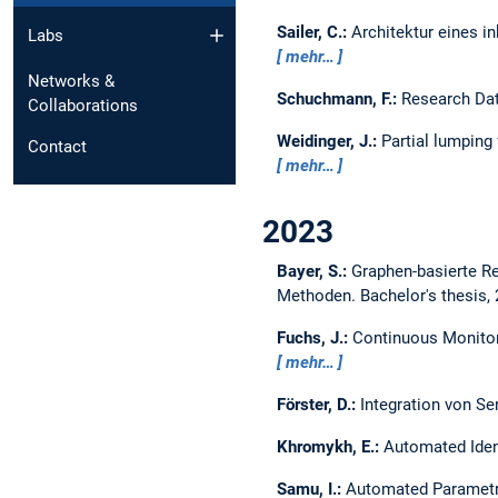
Sailer, C.:
Architektur eines i
Labs
mehr…
Networks &
Schuchmann, F.:
Research Dat
Collaborations
Weidinger, J.:
Partial lumping
Contact
mehr…
2023
Bayer, S.:
Graphen-basierte Re
Methoden.
Bachelor's thesis,
Fuchs, J.:
Continuous Monitor
mehr…
Förster, D.:
Integration von Se
Khromykh, E.:
Automated Iden
Samu, I.:
Automated Parametr