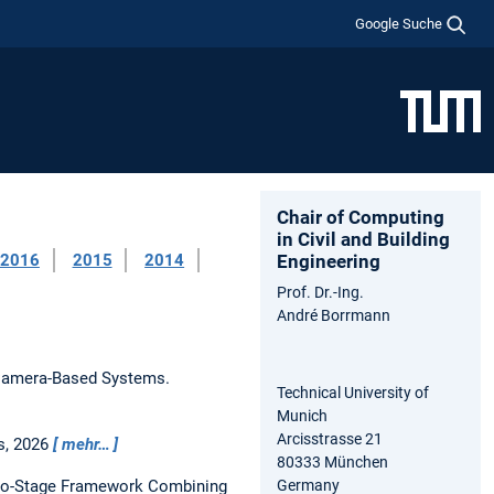
Google Suche
Chair of Computing
in Civil and Building
2016
2015
2014
Engineering
Prof. Dr.-Ing.
André Borrmann
 Camera-Based Systems.
Technical University of
Munich
Arcisstrasse 21
s,
2026
mehr…
80333 München
Germany
Two-Stage Framework Combining