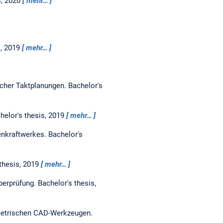
s,
2020
mehr…
s,
2019
mehr…
icher Taktplanungen.
Bachelor's
helor's thesis,
2019
mehr…
enkraftwerkes.
Bachelor's
thesis,
2019
mehr…
berprüfung.
Bachelor's thesis,
ametrischen CAD-Werkzeugen.