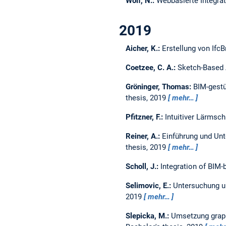
Wolf, N.:
Webbasierte Integra
2019
Aicher, K.:
Erstellung von Ifc
Coetzee, C. A.:
Sketch-Based 
Gröninger, Thomas:
BIM-gestü
thesis,
2019
mehr…
Pfitzner, F.:
Intuitiver Lärmsc
Reiner, A.:
Einführung und Un
thesis,
2019
mehr…
Scholl, J.:
Integration of BIM-
Selimovic, E.:
Untersuchung u
2019
mehr…
Slepicka, M.:
Umsetzung graph