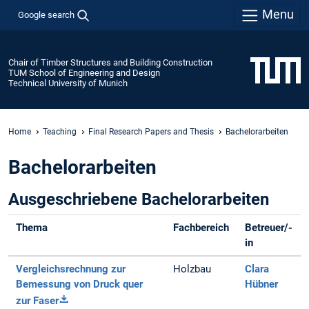
Menu
Google search
Chair of Timber Structures and Building Construction
TUM School of Engineering and Design
Technical University of Munich
Home
Teaching
Final Research Papers and Thesis
Bachelorarbeiten
Bachelorarbeiten
Ausgeschriebene Bachelorarbeiten
Thema
Fachbereich
Betreuer/-
in
Vergleichsrechnung zur
Holzbau
Clara
Bemessung von Druck quer
Hübner
zur Faser