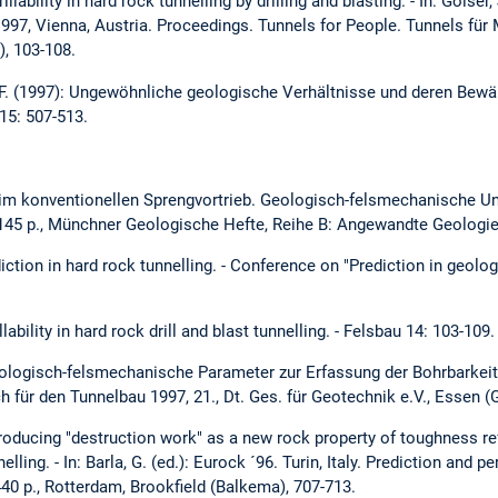
illability in hard rock tunnelling by drilling and blasting. - In: Golser,
997, Vienna, Austria. Proceedings. Tunnels for People. Tunnels für 
, 103-108.
r, F. (1997): Ungewöhnliche geologische Verhältnisse und deren Bewä
15: 507-513.
beim konventionellen Sprengvortrieb. Geologisch-felsmechanische 
145 p., Münchner Geologische Hefte, Reihe B: Angewandte Geologie,
rediction in hard rock tunnelling. - Conference on "Prediction in geol
lability in hard rock drill and blast tunnelling. - Felsbau 14: 103-109.
Geologisch-felsmechanische Parameter zur Erfassung der Bohrbarkei
h für den Tunnelbau 1997, 21., Dt. Ges. für Geotechnik e.V., Essen (
troducing "destruction work" as a new rock property of toughness refer
nelling. - In: Barla, G. (ed.): Eurock ´96. Turin, Italy. Prediction an
440 p., Rotterdam, Brookfield (Balkema), 707-713.