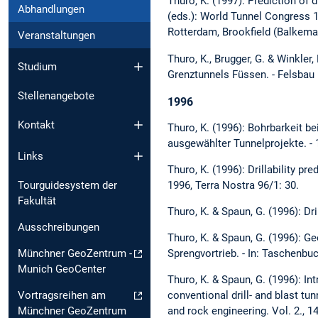
Thuro, K. (1997): Prediction of dr
Abhandlungen
(eds.): World Tunnel Congress 1
Rotterdam, Brookfield (Balkema)
Veranstaltungen
Thuro, K., Brugger, G. & Winkle
Studium
Grenztunnels Füssen. - Felsbau 
Stellenangebote
1996
Kontakt
Thuro, K. (1996): Bohrbarkeit 
ausgewählter Tunnelprojekte. - 
Links
Thuro, K. (1996): Drillability p
1996, Terra Nostra 96/1: 30.
Tourguidesystem der
Fakultät
Thuro, K. & Spaun, G. (1996): Dril
Ausschreibungen
Thuro, K. & Spaun, G. (1996): 
Sprengvortrieb. - In: Taschenbuc
Münchner GeoZentrum -
Munich GeoCenter
Thuro, K. & Spaun, G. (1996): In
Vortragsreihen am
conventional drill- and blast tun
Münchner GeoZentrum
and rock engineering. Vol. 2., 1