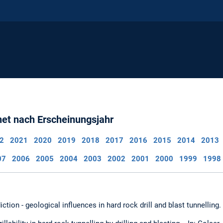
net nach Erscheinungsjahr
2
2021
2020
2019
2018
2017
2016
2015
2014
2013
07
2006
2005
2004
2003
2002
2001
2000
1999
1998
ediction - geological influences in hard rock drill and blast tunnelling