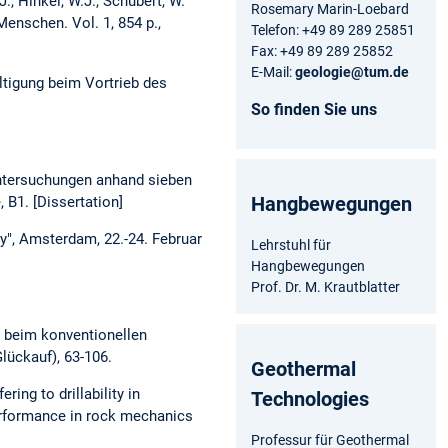
 J., Hinkel, W.J., Schubert, W.
Rosemary Marin-Loebard
Menschen. Vol. 1, 854 p.,
Telefon: +49 89 289 25851
Fax: +49 89 289 25852
E-Mail:
geologie@tum.de
ltigung beim Vortrieb des
So finden Sie uns
Untersuchungen anhand sieben
Hangbewegungen
 B1. [Dissertation]
ogy", Amsterdam, 22.-24. Februar
Lehrstuhl für
Hangbewegungen
Prof. Dr. M. Krautblatter
t beim konventionellen
Glückauf), 63-106.
Geothermal
ing to drillability in
Technologies
d performance in rock mechanics
Professur für Geothermal