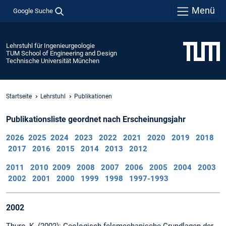
Menü
Google Suche
Lehrstuhl für Ingenieurgeologie
TUM School of Engineering and Design
Technische Universität München
Startseite
Lehrstuhl
Publikationen
Publikationsliste geordnet nach Erscheinungsjahr
2026
2025
2024
2023
2022
2021
2020
2019
2018
2017
2016
2015
2014
2013
2012
2011
2010
2009
2008
2007
2006
2005
2004
2003
2002
2001
2000
1999
1998
1997-1993
2002
Thuro, K. (2002): Geologisch-felsmechanische Grundlagen der