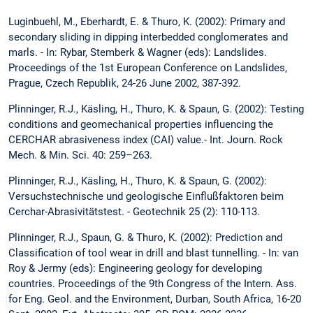
Luginbuehl, M., Eberhardt, E. & Thuro, K. (2002): Primary and
secondary sliding in dipping interbedded conglomerates and
marls. - In: Rybar, Stemberk & Wagner (eds): Landslides.
Proceedings of the 1st European Conference on Landslides,
Prague, Czech Republik, 24-26 June 2002, 387-392.
Plinninger, R.J., Käsling, H., Thuro, K. & Spaun, G. (2002): Testing
conditions and geomechanical properties influencing the
CERCHAR abrasiveness index (CAI) value.- Int. Journ. Rock
Mech. & Min. Sci. 40: 259–263.
Plinninger, R.J., Käsling, H., Thuro, K. & Spaun, G. (2002):
Versuchstechnische und geologische Einflußfaktoren beim
Cerchar-Abrasivitätstest. - Geotechnik 25 (2): 110-113.
Plinninger, R.J., Spaun, G. & Thuro, K. (2002): Prediction and
Classification of tool wear in drill and blast tunnelling. - In: van
Roy & Jermy (eds): Engineering geology for developing
countries. Proceedings of the 9th Congress of the Intern. Ass.
for Eng. Geol. and the Environment, Durban, South Africa, 16-20