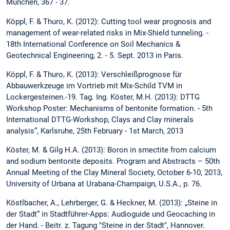
München, 367 - 37.
Köppl, F. & Thuro, K. (2012): Cutting tool wear prognosis and
management of wear-related risks in Mix-Shield tunneling. -
18th International Conference on Soil Mechanics &
Geotechnical Engineering, 2. - 5. Sept. 2013 in Paris.
Köppl, F. & Thuro, K. (2013): Verschleißprognose für
Abbauwerkzeuge im Vortrieb mit Mix-Schild TVM in
Lockergesteinen.-19. Tag. Ing. Köster, M.H. (2013): DTTG
Workshop Poster: Mechanisms of bentonite formation. - 5th
International DTTG-Workshop, Clays and Clay minerals
analysis“, Karlsruhe, 25th February - 1st March, 2013
Köster, M. & Gilg H.A. (2013): Boron in smectite from calcium
and sodium bentonite deposits. Program and Abstracts – 50th
Annual Meeting of the Clay Mineral Society, October 6-10, 2013,
University of Urbana at Urabana-Champaign, U.S.A., p. 76.
Köstlbacher, A., Lehrberger, G. & Heckner, M. (2013): „Steine in
der Stadt“ in Stadtführer-Apps: Audioguide und Geocaching in
der Hand. - Beitr. z. Tagung "Steine in der Stadt", Hannover.