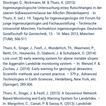
Stockiger, G., Nickmann, M. & Thuro, K. (2013):
Ingenieurgeologische Untersuchung eines Rutschhanges in der
oberen Süßwassermolasse bei Alkofen (Niederbayern). - In:
Thuro, K. (ed.): 19. Tagung für Ingenieurgeologie mit Forum für
junge Ingenieurgeologen und Fachausstellung. - Technische
Universität München, Fachsektion Ingenieurgeologie, Deutsche
Gesellschaft für Geotechnik, 13. - 16. März 2013, München
(TUM), 506-511
Thuro, K., Singer, J., Festl, J., Wunderlich, Th., Wasmeier, P.,
Reith, Ch., Heunecke, O., Glabsch, J. & Schuhbäck, O. (2014):
Low cost 3D early warning system for alpine instable slopes:
the Aggenalm Landslide monitoring system. – In: Wenzel, F. &
Zschau, J. (2014): Early warning for geological desasters.
Scientific methods and current practice. – 379 p., Advanced
Technologies in Earth Sciences., Heidelberg, New York, etc.
(Springer), 289-306.
Thuro, K., Singer, J. & Festl, J. (2013): A Geosensor Network
Based Monitoring and Early Warning System for Landslides. –
In: Margottini, C., Canuti, P. & Sassa, K. (2013): Landslide