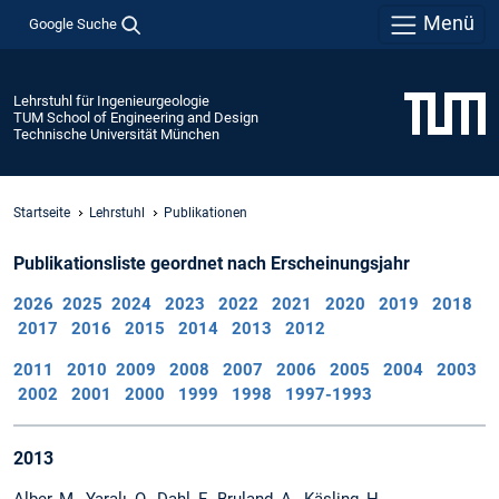
Menü
Google Suche
Lehrstuhl für Ingenieurgeologie
TUM School of Engineering and Design
Technische Universität München
Startseite
Lehrstuhl
Publikationen
Publikationsliste geordnet nach Erscheinungsjahr
2026
2025
2024
2023
2022
2021
2020
2019
2018
2017
2016
2015
2014
2013
2012
2011
2010
2009
2008
2007
2006
2005
2004
2003
2002
2001
2000
1999
1998
1997-1993
2013
Alber, M., Yaralı, O., Dahl, F., Bruland, A., Käsling, H.,