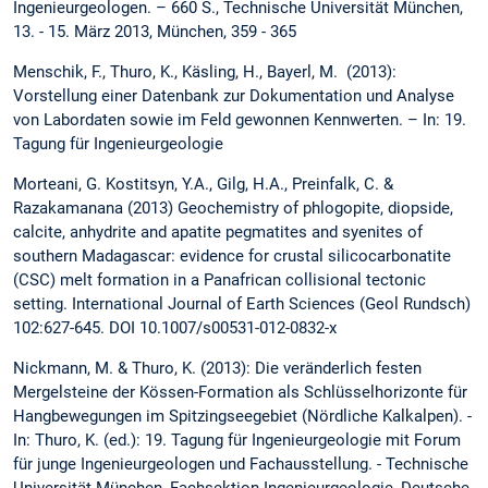
Ingenieurgeologen. – 660 S., Technische Universität München,
13. - 15. März 2013, München, 359 - 365
Menschik, F., Thuro, K., Käsling, H., Bayerl, M. (2013):
Vorstellung einer Datenbank zur Dokumentation und Analyse
von Labordaten sowie im Feld gewonnen Kennwerten. – In: 19.
Tagung für Ingenieurgeologie
Morteani, G. Kostitsyn, Y.A., Gilg, H.A., Preinfalk, C. &
Razakamanana (2013) Geochemistry of phlogopite, diopside,
calcite, anhydrite and apatite pegmatites and syenites of
southern Madagascar: evidence for crustal silicocarbonatite
(CSC) melt formation in a Panafrican collisional tectonic
setting. International Journal of Earth Sciences (Geol Rundsch)
102:627-645. DOI 10.1007/s00531-012-0832-x
Nickmann, M. & Thuro, K. (2013): Die veränderlich festen
Mergelsteine der Kössen-Formation als Schlüsselhorizonte für
Hangbewegungen im Spitzingseegebiet (Nördliche Kalkalpen). -
In: Thuro, K. (ed.): 19. Tagung für Ingenieurgeologie mit Forum
für junge Ingenieurgeologen und Fachausstellung. - Technische