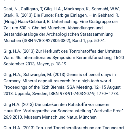
Gast, N., Calligaro, T, Gilg, H.A., Macknapp, K., Schmahl, W.W.,
Stark, R. (2013) Die Funde: Farbige Einlagen. – in Gebhard, R.
(Hrsg.) Haas-Gebhard, B. Unterhaching. Eine Grabgruppe der
Zeit um 500 n. Chr. bei München. Abhandlungen und
Bestandskataloge der Archäologischen Staatssammlung
München (ISBN 978-3-927806-38-2), Band 1, pp. 50-74.
Gilg, H.A. (2013) Zur Herkunft des Tonrohstoffes der Urmitzer
Ware. 46. Internationales Symposium Keramikforschung, 16-20
September 2013, Mayen, p. 18-19
Gilg, H.A., Schwangler, M. (2013) Genesis of pencil clays in
Germany. Mineral deposit research for a high-tech world.
Proceedings of the 12th Biennial SGA Meeting, 12–15 August
2013, Uppsala, Sweden, ISBN 978-91-7403-207-9, 1770–1773.
Gilg H.A. (2013) Die unbekannten Rohstoffe vor unserer
Haustüre. Vortragsreihe zur Sonderaustellung "Wertvolle Erde"
26.9.2013. Museum Mensch und Natur, München.
Gilg, H.A. (2013) Ton- und Tonmineralforschung am Tagungsort