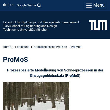
Menü
de
en
Google Suche
Lehrstuhl für Hydrologie und Flussgebietsmanagement
TUM School of Engineering and Design
Technische Universität München
Home
Forschung
Abgeschlossene Projekte
ProMos
ProMoS
Prozessbasierte Modellierung von Schneeprozessen in der
Einzugsgebietsskala (ProMoS)