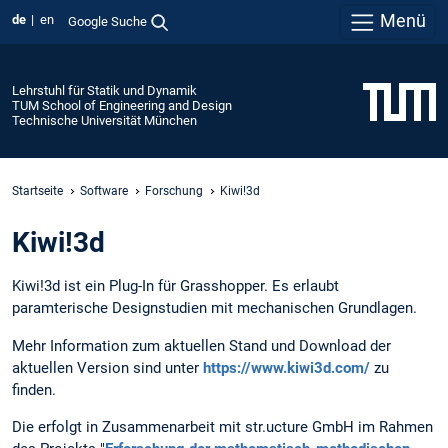
Menü
de
en
Google Suche
Lehrstuhl für Statik und Dynamik
TUM School of Engineering and Design
Technische Universität München
Startseite
Software
Forschung
Kiwi!3d
Kiwi!3d
Kiwi!3d ist ein Plug-In für Grasshopper. Es erlaubt
paramterische Designstudien mit mechanischen Grundlagen.
Mehr Information zum aktuellen Stand und Download der
aktuellen Version sind unter
https://www.kiwi3d.com/
zu
finden.
Die erfolgt in Zusammenarbeit mit str.ucture GmbH im Rahmen