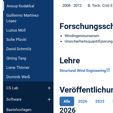
2008 - 2012
B. Tech. Civil 
Anoop Kodakkal
Guillermo Martínez-
López
Forschungssc
Luzius Moll
Windingenieurwesen
Sofie Plöckl
Unsicherheitsquantifizierung
David Schmölz
Lehre
Qining Tang
Liene Thörner
Structural Wind Engineering
Dominik Weiß
Veröffentlich
CS Lab
Software
Alle
2026
2025
2026
Bastelvorlagen