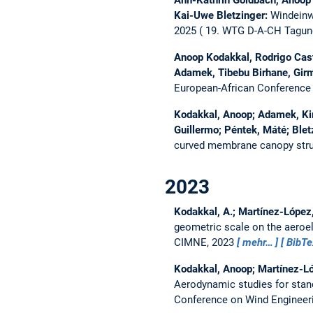
Kai-Uwe Bletzinger:
Windeinw
2025
19. WTG D-A-CH Tagung
Anoop Kodakkal, Rodrigo Cast
Adamek, Tibebu Birhane, Gir
European-African Conference
Kodakkal, Anoop; Adamek, Kim
Guillermo; Péntek, Máté; Ble
curved membrane canopy str
2023
Kodakkal, A.; Martínez-López, 
geometric scale on the aeroe
CIMNE, 2023
mehr…
BibT
Kodakkal, Anoop; Martínez-Lóp
Aerodynamic studies for sta
Conference on Wind Engineer