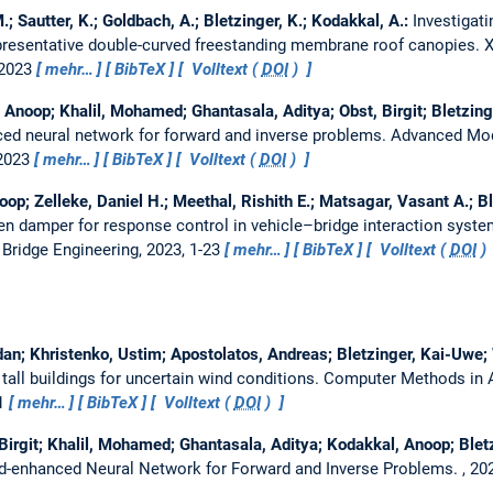
; Sautter, K.; Goldbach, A.; Bletzinger, K.; Kodakkal, A.:
Investigati
presentative double-curved freestanding membrane roof canopies.
X
 2023
mehr…
BibTeX
Volltext (
DOI
)
, Anoop; Khalil, Mohamed; Ghantasala, Aditya; Obst, Birgit; Bletzin
ed neural network for forward and inverse problems.
Advanced Mod
 2023
mehr…
BibTeX
Volltext (
DOI
)
op; Zelleke, Daniel H.; Meethal, Rishith E.; Matsagar, Vasant A.; B
en damper for response control in vehicle–bridge interaction syst
- Bridge Engineering, 2023, 1-23
mehr…
BibTeX
Volltext (
DOI
)
dan; Khristenko, Ustim; Apostolatos, Andreas; Bletzinger, Kai-Uwe
tall buildings for uncertain wind conditions.
Computer Methods in 
71
mehr…
BibTeX
Volltext (
DOI
)
, Birgit; Khalil, Mohamed; Ghantasala, Aditya; Kodakkal, Anoop; Ble
d-enhanced Neural Network for Forward and Inverse Problems.
, 2