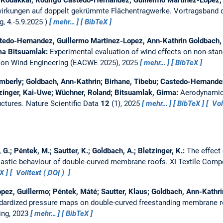
irkungen auf doppelt gekrümmte Flächentragwerke.
Vortragsband 
, 4.-5.9.2025
mehr…
BibTeX
edo-Hernandez, Guillermo Martinez-Lopez, Ann-Kathrin Goldbach, 
ma Bitsuamlak:
Experimental evaluation of wind effects on non-sta
 on Wind Engineering (EACWE 2025), 2025
mehr…
BibTeX
berly; Goldbach, Ann-Kathrin; Birhane, Tibebu; Castedo-Hernande
tzinger, Kai-Uwe; Wüchner, Roland; Bitsuamlak, Girma:
Aerodynamic 
uctures.
Nature Scientific Data
12
(1), 2025
mehr…
BibTeX
Vol
G.; Péntek, M.; Sautter, K.; Goldbach, A.; Bletzinger, K.:
The effect 
lastic behaviour of double-curved membrane roofs.
XI Textile Compo
eX
Volltext (
DOI
)
ez, Guillermo; Péntek, Máté; Sautter, Klaus; Goldbach, Ann-Kathri
ndardized pressure maps on double-curved freestanding membrane 
ing, 2023
mehr…
BibTeX