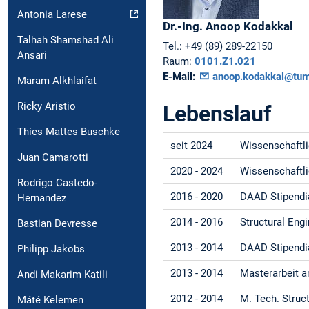
Antonia Larese
Dr.-Ing.
Anoop
Kodakkal
Talhah Shamshad Ali
Tel.:
+49 (89) 289-22150
Ansari
Raum:
0101.Z1.021
E-Mail:
anoop.kodakkal@tum
Maram Alkhlaifat
Ricky Aristio
Lebenslauf
Thies Mattes Buschke
seit 2024
Wissenschaftlic
Juan Camarotti
2020 - 2024
Wissenschaftlic
Rodrigo Castedo-
2016 - 2020
DAAD Stipendia
Hernandez
2014 - 2016
Structural Engi
Bastian Devresse
2013 - 2014
DAAD Stipendia
Philipp Jakobs
2013 - 2014
Masterarbeit a
Andi Makarim Katili
2012 - 2014
M. Tech. Struct
Máté Kelemen