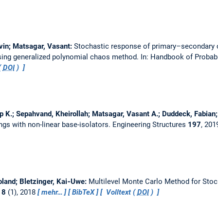
vin; Matsagar, Vasant:
Stochastic response of primary–secondary
using generalized polynomial chaos method.
In: Handbook of Probabi
(
DOI
)
p K.; Sepahvand, Kheirollah; Matsagar, Vasant A.; Duddeck, Fabian;
ngs with non-linear base-isolators.
Engineering Structures
197
, 201
land; Bletzinger, Kai‐Uwe:
Multilevel Monte Carlo Method for Stoch
18
(1), 2018
mehr…
BibTeX
Volltext (
DOI
)