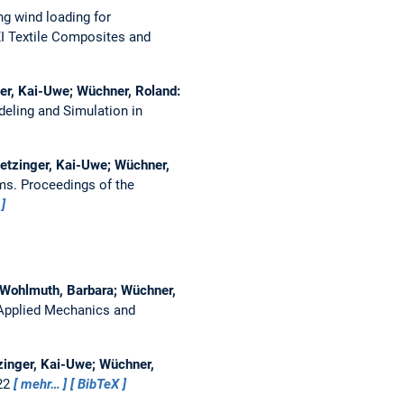
ng wind loading for
I Textile Composites and
ger, Kai-Uwe; Wüchner, Roland:
eling and Simulation in
letzinger, Kai-Uwe; Wüchner,
ems.
Proceedings of the
; Wohlmuth, Barbara; Wüchner,
Applied Mechanics and
tzinger, Kai-Uwe; Wüchner,
022
mehr…
BibTeX