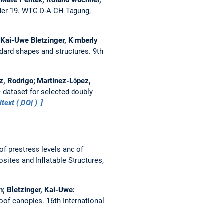
der 19. WTG D-A-CH Tagung,
Kai-Uwe Bletzinger, Kimberly
ndard shapes and structures.
9th
z, Rodrigo; Martínez-López,
dataset for selected doubly
ltext (
DOI
)
of prestress levels and of
sites and Inflatable Structures,
n; Bletzinger, Kai-Uwe:
roof canopies.
16th International