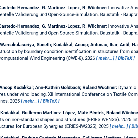
 Castedo-Hernandez, G. Martinez-Lopez, R. Wüchner:
Innovative Ans
ntelle Validierung und Open-Source-Simulation.
Baustatik - Baupra
 Castedo-Hernandez, G. Martinez-Lopez, R. Wüchner:
Innovative Ans
ntelle Validierung und Open-Source-Simulation.
Baustatik - Baupra
Warnakulasuriya, Suneth; Kodakkal, Anoop; Antonau, Ihar; Antil, Har
struction by boundary condition identification in structures from 
Computational Wind Engineering (CWE-8), 2026
mehr…
BibTeX
Anoop Kodakkal; Ann-Kathrin Goldbach; Roland Wüchner:
Dynamic 
es under wind loading.
XII International Conference on Textile Com
anes, 2025
mehr…
BibTeX
Kodakkal, Guillermo Martínez-López, Máté Péntek, Roland Wüchner
cts on non-standard shapes and structures (ERIES WENSS).
2025 In
ructures for European Synergies (ERIES-IW2025), 2025
mehr…
Bi
 Kodakkal, Rodrigo Castedo-Hernandez, Guillermo Martínez-López,