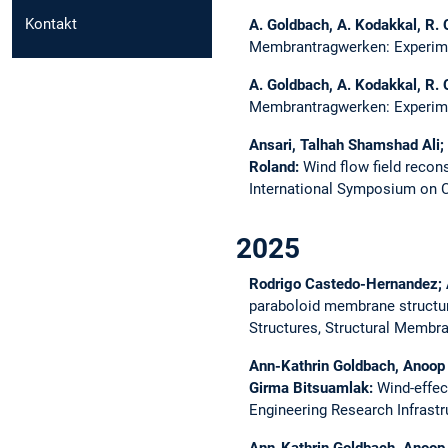
Kontakt
A. Goldbach, A. Kodakkal, R.
Membrantragwerken: Experime
A. Goldbach, A. Kodakkal, R.
Membrantragwerken: Experime
Ansari, Talhah Shamshad Ali; 
Roland:
Wind flow field recon
International Symposium on 
2025
Rodrigo Castedo-Hernandez; 
paraboloid membrane structur
Structures, Structural Membr
Ann-Kathrin Goldbach, Anoop 
Girma Bitsuamlak:
Wind-effe
Engineering Research Infrast
Ann-Kathrin Goldbach, Anoop