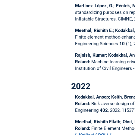
Martínez-López, G.; Péntek, M.
standardizing purposes on re
Inflatable Structures, CIMNE,
Meethal, Rishith E.; Kodakkal
Finite element method-enhanc
Engineering Sciences
10
(1),
Rajnish, Kumar; Kodakkal, Ano
Roland:
Machine learning driv
Institution of Civil Engineers 
2022
Kodakkal, Anoop; Keith, Bren
Roland:
Risk-averse design of 
Engineering
402
, 2022, 1153
Meethal, Rishith Ellath; Obst
Roland:
Finite Element Metho
Volltext (
DOI
)