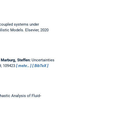
 coupled systems under
listic Models. Elsevier, 2020
 Marburg, Steffen:
Uncertainties
9, 109423
mehr…
BibTeX
astic Analysis of Fluid‐