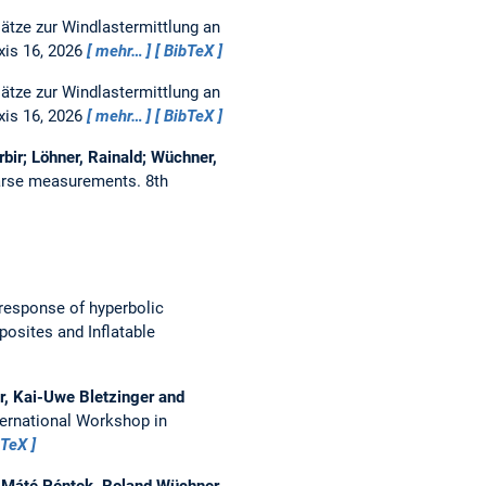
ätze zur Windlastermittlung an
xis 16, 2026
mehr…
BibTeX
ätze zur Windlastermittlung an
xis 16, 2026
mehr…
BibTeX
bir; Löhner, Rainald; Wüchner,
sparse measurements.
8th
response of hyperbolic
posites and Inflatable
, Kai-Uwe Bletzinger and
ternational Workshop in
bTeX
 Máté Péntek, Roland Wüchner,