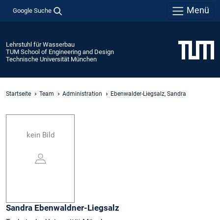
Menü
Google Suche
Lehrstuhl für Wasserbau
TUM School of Engineering and Design
Technische Universität München
Startseite
Team
Administration
Ebenwalder-Liegsalz, Sandra
kein Bild
Sandra
Ebenwaldner-Liegsalz