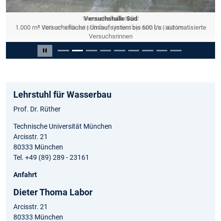
Versuchshalle Nord
Versuchshalle Süd
1.000 m² Versuchsfläche | Umlaufsystem bis 600 l/s | automatisierte
1.000 m² Versuchsfläche | Umlaufsystem bis 600 l/s
Versuchsrinnen
Slide 2 von 9
Carousel pausieren
Lehrstuhl für Wasserbau
Prof. Dr. Rüther
Technische Universität München
Arcisstr. 21
80333 München
Tel. +49 (89) 289 - 23161
Anfahrt
Dieter Thoma Labor
Arcisstr. 21
80333 München