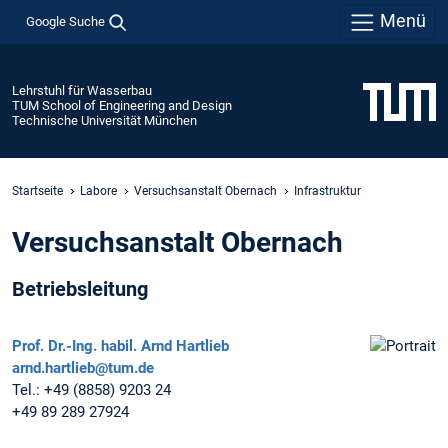
Menü
Google Suche
Lehrstuhl für Wasserbau
TUM School of Engineering and Design
Technische Universität München
Startseite
Labore
Versuchsanstalt Obernach
Infrastruktur
Versuchsanstalt Obernach
Betriebsleitung
Prof. Dr.-Ing. habil.
Arnd Hartlieb
arnd.hartlieb@tum.de
Tel.:
+49 (8858) 9203 24
+49 89 289 27924