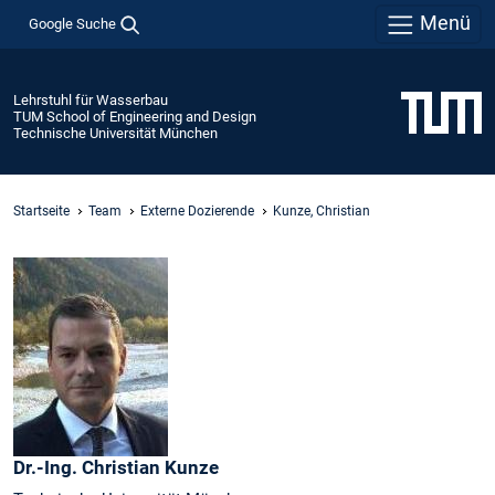
Menü
Google Suche
Lehrstuhl für Wasserbau
TUM School of Engineering and Design
Technische Universität München
Startseite
Team
Externe Dozierende
Kunze, Christian
Dr.-Ing.
Christian
Kunze