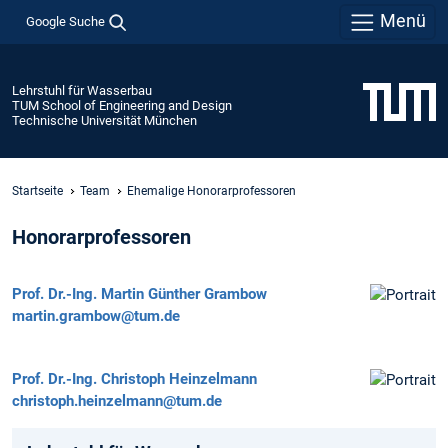
Menü
Google Suche
Lehrstuhl für Wasserbau
TUM School of Engineering and Design
Technische Universität München
Startseite
Team
Ehemalige Honorarprofessoren
Honorarprofessoren
Prof. Dr.-Ing.
Martin Günther Grambow
martin.grambow@tum.de
Prof. Dr.-Ing.
Christoph Heinzelmann
christoph.heinzelmann@tum.de