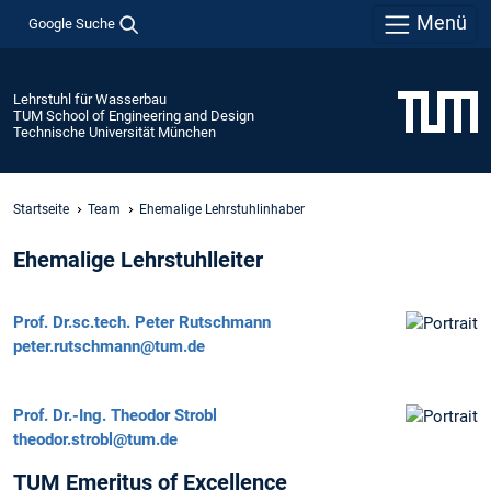
Menü
Google Suche
Lehrstuhl für Wasserbau
TUM School of Engineering and Design
Technische Universität München
Startseite
Team
Ehemalige Lehrstuhlinhaber
Ehemalige Lehrstuhlleiter
Prof. Dr.sc.tech.
Peter Rutschmann
peter.rutschmann@tum.de
Prof. Dr.-Ing.
Theodor Strobl
theodor.strobl@tum.de
TUM Emeritus of Excellence