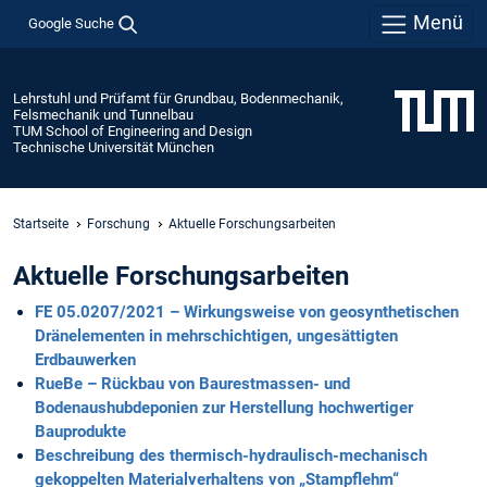
Menü
Google Suche
Lehrstuhl und Prüfamt für Grundbau, Bodenmechanik,
Felsmechanik und Tunnelbau
TUM School of Engineering and Design
Technische Universität München
Startseite
Forschung
Aktuelle Forschungsarbeiten
Aktuelle Forschungsarbeiten
FE 05.0207/2021 – Wirkungsweise von geosynthetischen
Dränelementen in mehrschichtigen, ungesättigten
Erdbauwerken
RueBe – Rückbau von Baurestmassen- und
Bodenaushubdeponien zur Herstellung hochwertiger
Bauprodukte
Beschreibung des thermisch-hydraulisch-mechanisch
gekoppelten Materialverhaltens von „Stampflehm“