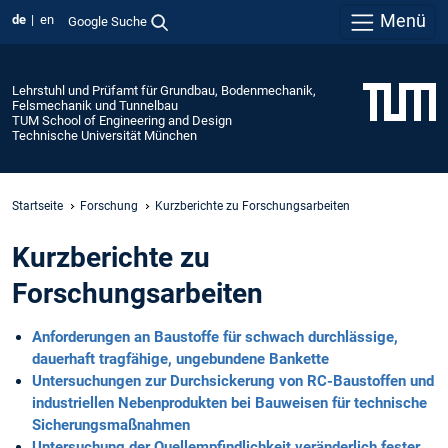
Menü
de
en
Google Suche
Lehrstuhl und Prüfamt für Grundbau, Bodenmechanik,
Felsmechanik und Tunnelbau
TUM School of Engineering and Design
Technische Universität München
Startseite
Forschung
Kurzberichte zu Forschungsarbeiten
Kurzberichte zu
Forschungsarbeiten
Anforderungen an Baustoffe für schwach durchlässige,
dauerhaft tragfähige, ungebundene Bankette
Untersuchungen zur Durchsickerung von RC-Baustoffen und
industriellen Nebenprodukten bei Bauweisen für technische
Sicherungsmaßnahmen
Untersuchung der Quellempfindlichkeit veränderlich fester