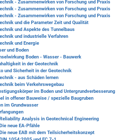
echnik - Zusammenwirken von Forschung und Praxis
echnik - Zusammenwirken von Forschung und Praxis
echnik - Zusammenwirken von Forschung und Praxis
chnik und die Parameter Zeit und Qualität
echnik und Aspekte des Tunnelbaus
chnik und industrielle Verfahren
echnik und Energie
ser und Boden
hselwirkung Boden - Wasser - Bauwerk
altigkeit in der Geotechnik
o und Sicherheit in der Geotechnik
echnik - aus Schäden lernen
technik beim Verkehrswegebau
estigungskörper im Boden und Untergrundverbesserung
l in offener Bauweise / spezielle Baugruben
en im Grundwasser
erfangungen
eliability Analysis in Geotechnical Engineering
Die neue EA-Pfähle
Die neue EAB mit dem Teilsicherheitskonzept
 DIN 1054:2005 und EC 7-1