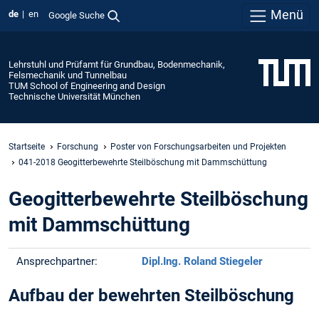
Menü
de
en
Google Suche
Lehrstuhl und Prüfamt für Grundbau, Bodenmechanik,
Felsmechanik und Tunnelbau
TUM School of Engineering and Design
Technische Universität München
Startseite
Forschung
Poster von Forschungsarbeiten und Projekten
041-2018 Geogitterbewehrte Steilböschung mit Dammschüttung
Geogitterbewehrte Steilböschung
mit Dammschüttung
Ansprechpartner:
Dipl.Ing. Roland Stiegeler
Aufbau der bewehrten Steilböschung