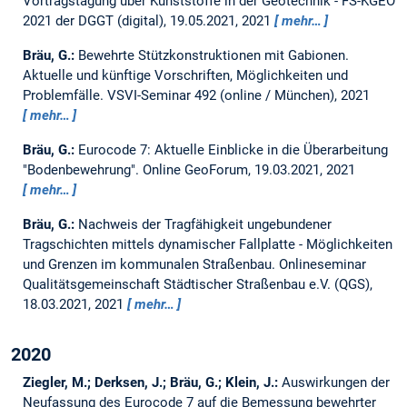
Vortragstagung über Kunststoffe in der Geotechnik - FS-KGEO
2021 der DGGT (digital), 19.05.2021, 2021
mehr…
Bräu, G.:
Bewehrte Stützkonstruktionen mit Gabionen.
Aktuelle und künftige Vorschriften, Möglichkeiten und
Problemfälle.
VSVI-Seminar 492 (online / München), 2021
mehr…
Bräu, G.:
Eurocode 7: Aktuelle Einblicke in die Überarbeitung
"Bodenbewehrung".
Online GeoForum, 19.03.2021, 2021
mehr…
Bräu, G.:
Nachweis der Tragfähigkeit ungebundener
Tragschichten mittels dynamischer Fallplatte - Möglichkeiten
und Grenzen im kommunalen Straßenbau.
Onlineseminar
Qualitätsgemeinschaft Städtischer Straßenbau e.V. (QGS),
18.03.2021, 2021
mehr…
2020
Ziegler, M.; Derksen, J.; Bräu, G.; Klein, J.:
Auswirkungen der
Neufassung des Eurocode 7 auf die Bemessung bewehrter