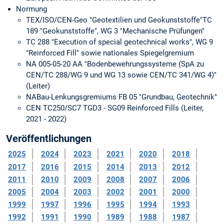
Normung
TEX/ISO/CEN-Geo "Geotextilien und Geokunststoffe"TC
189 "Geokunststoffe", WG 3 "Mechanische Prüfungen"
TC 288 "Execution of special geotechnical works", WG 9
"Reinforced Fill" sowie nationales Spiegelgremium
NA 005-05-20 AA "Bodenbewehrungssysteme (SpA zu
CEN/TC 288/WG 9 und WG 13 sowie CEN/TC 341/WG 4)"
(Leiter)
NABau-Lenkungsgremiums FB 05 "Grundbau, Geotechnik"
CEN TC250/SC7 TGD3 - SG09 Reinforced Fills (Leiter,
2021 - 2022)
Veröffentlichungen
2025
2024
2023
2021
2020
2018
2017
2016
2015
2014
2013
2012
2011
2010
2009
2008
2007
2006
2005
2004
2003
2002
2001
2000
1999
1997
1996
1995
1994
1993
1992
1991
1990
1989
1988
1987