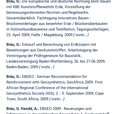
Bräu, G.:
Die europäische und deutsche Normung beim Bauen
mit KBE Kunststoffbewehrte Erde, Vorstellung der
bemessungsrelevanten Normen und Regelwerke,
Gesamtüberblick.
Fachtagung Innovatives Bauen -
Brückenwiderlager aus bewehrter Erde / Brückenüberbauten
in Holzverbundbauweise und Textilbeton, Tagungsunterlagen,
23. April 2009, Halle / Magdeburg, 2009
mehr…
Bräu, G.:
Entwurf und Berechnung von Erdkörpern mit
Bewehrungen aus Geokunststoffen.
Arbeitstagung der
Vereinigung der Prüfingenieure für Baustatik,
Landesvereinigung Baden-Württemberg, 26. bis 27.06.2009,
Baden-Baden, 2009
mehr…
Bräu, G.:
EBGEO - German Recommendation for
Reinforcement with Geosynthetics, GeoAfrica 2009.
First
African Regional Conference of the International
Geosynthetics Society (IGS), 2. - 5. September 2009, Cape
Town, South Africa, 2009
mehr…
Bräu, G. Herold, A.:
EBGEO 2009 - Neuerungen und