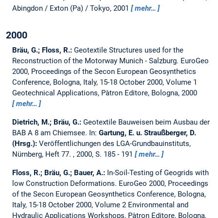
Abingdon / Exton (Pa) / Tokyo, 2001
mehr…
2000
Bräu, G.; Floss, R.:
Geotextile Structures used for the
Reconstruction of the Motorway Munich - Salzburg.
EuroGeo
2000, Proceedings of the Secon European Geosynthetics
Conference, Bologna, Italy, 15-18 October 2000, Volume 1
Geotechnical Applications, Pàtron Editore, Bologna, 2000
mehr…
Dietrich, M.; Bräu, G.:
Geotextile Bauweisen beim Ausbau der
BAB A 8 am Chiemsee.
In:
Gartung, E. u. Straußberger, D.
(Hrsg.):
Veröffentlichungen des LGA-Grundbauinstituts,
Nürnberg, Heft 77. , 2000, S. 185 - 191
mehr…
Floss, R.; Bräu, G.; Bauer, A.:
In-Soil-Testing of Geogrids with
low Construction Deformations.
EuroGeo 2000, Proceedings
of the Secon European Geosynthetics Conference, Bologna,
Italy, 15-18 October 2000, Volume 2 Environmental and
Hydraulic Applications Workshops, Pàtron Editore, Bologna,