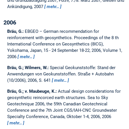
und Grundbautagung 2007, FGSV, 7./8. März 2007, Gießen und
Ankündigung, 2007
mehr…
2006
Bräu, G.:
EBGEO – German recommendation for
reinforcement with geosynthetics.
Proceedings of the 8 th
International Conference on Geosynthetics (8ICG),
Yokohama, Japan, 15 - 24 September 18-22, 2006, Volume 1,
2006
mehr…
Bräu, G.; Wilmers, W.:
Special Geokunststoffe: Stand der
Anwendungen von Geokunststoffen.
Straße + Autobahn
(10/2006), 2006, S. 641
mehr…
Bräu, G.; v. Maubeuge, K.:
Actual design considerations for
geosynthetic reincorced earth structures.
Sea to Sky
Geotechnique 2006, the 59th Canadian Geotechnical
Conference and the 7th Joint CGS/IAH-CNC Groundwater
Specialty Conference, Canada, Oktober 1-4, 2006, 2006
mehr…