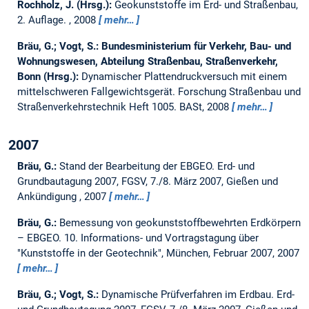
Rochholz, J. (Hrsg.):
Geokunststoffe im Erd- und Straßenbau,
2. Auflage. , 2008
mehr…
Bräu, G.; Vogt, S.:
Bundesministerium für Verkehr, Bau- und
Wohnungswesen, Abteilung Straßenbau, Straßenverkehr,
Bonn (Hrsg.):
Dynamischer Plattendruckversuch mit einem
mittelschweren Fallgewichtsgerät.
Forschung Straßenbau und
Straßenverkehrstechnik Heft 1005. BASt, 2008
mehr…
2007
Bräu, G.:
Stand der Bearbeitung der EBGEO.
Erd- und
Grundbautagung 2007, FGSV, 7./8. März 2007, Gießen und
Ankündigung , 2007
mehr…
Bräu, G.:
Bemessung von geokunststoffbewehrten Erdkörpern
– EBGEO.
10. Informations- und Vortragstagung über
"Kunststoffe in der Geotechnik", München, Februar 2007, 2007
mehr…
Bräu, G.; Vogt, S.:
Dynamische Prüfverfahren im Erdbau.
Erd-