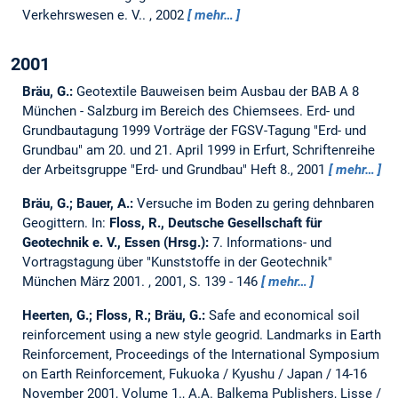
Verkehrswesen e. V.. , 2002
mehr…
2001
Bräu, G.:
Geotextile Bauweisen beim Ausbau der BAB A 8
München - Salzburg im Bereich des Chiemsees.
Erd- und
Grundbautagung 1999 Vorträge der FGSV-Tagung "Erd- und
Grundbau" am 20. und 21. April 1999 in Erfurt, Schriftenreihe
der Arbeitsgruppe "Erd- und Grundbau" Heft 8., 2001
mehr…
Bräu, G.; Bauer, A.:
Versuche im Boden zu gering dehnbaren
Geogittern.
In:
Floss, R., Deutsche Gesellschaft für
Geotechnik e. V., Essen (Hrsg.):
7. Informations- und
Vortragstagung über "Kunststoffe in der Geotechnik"
München März 2001. , 2001, S. 139 - 146
mehr…
Heerten, G.; Floss, R.; Bräu, G.:
Safe and economical soil
reinforcement using a new style geogrid.
Landmarks in Earth
Reinforcement, Proceedings of the International Symposium
on Earth Reinforcement, Fukuoka / Kyushu / Japan / 14-16
November 2001, Volume 1., A.A. Balkema Publishers, Lisse /