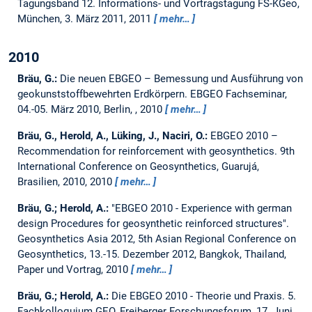
Tagungsband 12. Informations- und Vortragstagung FS-KGeo,
München, 3. März 2011, 2011
mehr…
2010
Bräu, G.:
Die neuen EBGEO – Bemessung und Ausführung von
geokunststoffbewehrten Erdkörpern.
EBGEO Fachseminar,
04.-05. März 2010, Berlin, , 2010
mehr…
Bräu, G., Herold, A., Lüking, J., Naciri, O.:
EBGEO 2010 –
Recommendation for reinforcement with geosynthetics.
9th
International Conference on Geosynthetics, Guarujá,
Brasilien, 2010, 2010
mehr…
Bräu, G.; Herold, A.:
"EBGEO 2010 - Experience with german
design Procedures for geosynthetic reinforced structures".
Geosynthetics Asia 2012, 5th Asian Regional Conference on
Geosynthetics, 13.-15. Dezember 2012, Bangkok, Thailand,
Paper und Vortrag, 2010
mehr…
Bräu, G.; Herold, A.:
Die EBGEO 2010 - Theorie und Praxis.
5.
Fachkolloquium GEO, Freiberger Forschungsforum, 17. Juni