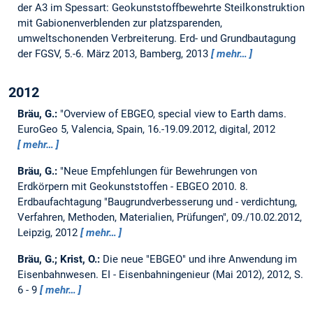
der A3 im Spessart: Geokunststoffbewehrte Steilkonstruktion
mit Gabionenverblenden zur platzsparenden,
umweltschonenden Verbreiterung.
Erd- und Grundbautagung
der FGSV, 5.-6. März 2013, Bamberg, 2013
mehr…
2012
Bräu, G.:
"Overview of EBGEO, special view to Earth dams.
EuroGeo 5, Valencia, Spain, 16.-19.09.2012, digital, 2012
mehr…
Bräu, G.:
"Neue Empfehlungen für Bewehrungen von
Erdkörpern mit Geokunststoffen - EBGEO 2010.
8.
Erdbaufachtagung "Baugrundverbesserung und - verdichtung,
Verfahren, Methoden, Materialien, Prüfungen", 09./10.02.2012,
Leipzig, 2012
mehr…
Bräu, G.; Krist, O.:
Die neue "EBGEO" und ihre Anwendung im
Eisenbahnwesen.
EI - Eisenbahningenieur (Mai 2012), 2012, S.
6 - 9
mehr…