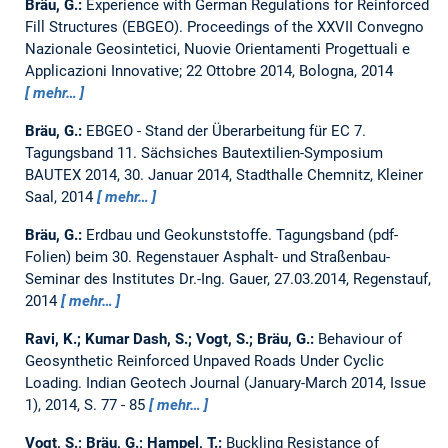
Bräu, G.:
Experience with German Regulations for Reinforced
Fill Structures (EBGEO).
Proceedings of the XXVII Convegno
Nazionale Geosintetici, Nuovie Orientamenti Progettuali e
Applicazioni Innovative; 22 Ottobre 2014, Bologna, 2014
mehr…
Bräu, G.:
EBGEO - Stand der Überarbeitung für EC 7.
Tagungsband 11. Sächsiches Bautextilien-Symposium
BAUTEX 2014, 30. Januar 2014, Stadthalle Chemnitz, Kleiner
Saal, 2014
mehr…
Bräu, G.:
Erdbau und Geokunststoffe.
Tagungsband (pdf-
Folien) beim 30. Regenstauer Asphalt- und Straßenbau-
Seminar des Institutes Dr.-Ing. Gauer, 27.03.2014, Regenstauf,
2014
mehr…
Ravi, K.; Kumar Dash, S.; Vogt, S.; Bräu, G.:
Behaviour of
Geosynthetic Reinforced Unpaved Roads Under Cyclic
Loading.
Indian Geotech Journal (January-March 2014, Issue
1), 2014, S. 77 - 85
mehr…
Vogt, S.; Bräu, G.; Hampel, T.:
Buckling Resistance of