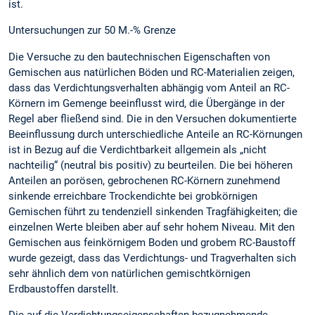
ist.
Untersuchungen zur 50 M.-% Grenze
Die Versuche zu den bautechnischen Eigenschaf­ten von
Gemischen aus natürlichen Böden und RC-Materialien zeigen,
dass das Verdichtungsver­halten abhängig vom Anteil an RC-
Körnern im Gemenge beeinflusst wird, die Übergänge in der
Regel aber fließend sind. Die in den Versuchen dokumentierte
Beeinflussung durch unterschiedli­che Anteile an RC-Körnungen
ist in Bezug auf die Verdichtbarkeit allgemein als „nicht
nachteilig“ (neutral bis positiv) zu beurteilen. Die bei höheren
Anteilen an porösen, gebrochenen RC-Körnern zunehmend
sinkende erreichbare Trockendichte bei grobkörnigen
Gemischen führt zu tendenziell sinkenden Tragfähigkeiten; die
einzelnen Werte bleiben aber auf sehr hohem Niveau. Mit den
Ge­mischen aus feinkörnigem Boden und grobem RC-Baustoff
wurde gezeigt, dass das Verdichtungs- und Tragverhalten sich
sehr ähnlich dem von na­türlichen gemischtkörnigen
Erdbaustoffen darstellt.
Die auf die Verdichtungseigenschaften bezugneh­mende