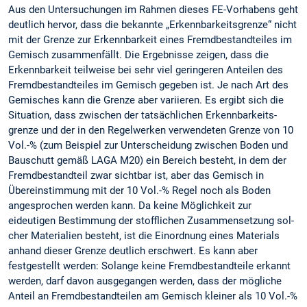
Aus den Untersuchungen im Rahmen dieses FE-Vorhabens geht
deutlich hervor, dass die bekannte „Erkennbarkeitsgrenze“ nicht
mit der Grenze zur Erkennbarkeit eines Fremdbestandteiles im
Ge­misch zusammenfällt. Die Ergebnisse zeigen, dass die
Erkennbarkeit teilweise bei sehr viel geringeren Anteilen des
Fremdbestandteiles im Gemisch ge­geben ist. Je nach Art des
Gemisches kann die Grenze aber variieren. Es ergibt sich die
Situation, dass zwischen der tatsächlichen Erkennbarkeits­
grenze und der in den Regelwerken verwendeten Grenze von 10
Vol.-% (zum Beispiel zur Unter­scheidung zwischen Boden und
Bauschutt gemäß LAGA M20) ein Bereich besteht, in dem der
Fremdbestandteil zwar sichtbar ist, aber das Ge­misch in
Übereinstimmung mit der 10 Vol.-% ­Regel noch als Boden
angesprochen werden kann. Da keine Möglichkeit zur
eideutigen Be­stimmung der stofflichen Zusammensetzung sol­
cher Materialien besteht, ist die Einordnung eines Materials
anhand dieser Grenze deutlich er­schwert. Es kann aber
festgestellt werden: Solange keine Fremdbestandteile erkannt
werden, darf davon ausgegangen werden, dass der mögliche
Anteil an Fremdbestandteilen am Gemisch kleiner als 10 Vol.-%