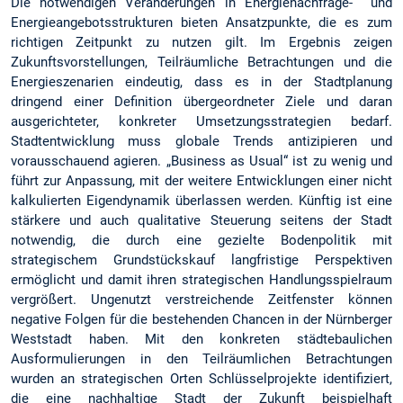
Die notwendigen Veränderungen in Energienachfrage- und
Energieangebotsstrukturen bieten Ansatzpunkte, die es zum
richtigen Zeitpunkt zu nutzen gilt. Im Ergebnis zeigen
Zukunftsvorstellungen, Teilräumliche Betrachtungen und die
Energieszenarien eindeutig, dass es in der Stadtplanung
dringend einer Definition übergeordneter Ziele und daran
ausgerichteter, konkreter Umsetzungsstrategien bedarf.
Stadtentwicklung muss globale Trends antizipieren und
vorausschauend agieren. „Business as Usual“ ist zu wenig und
führt zur Anpassung, mit der weitere Entwicklungen einer nicht
kalkulierten Eigendynamik überlassen werden. Künftig ist eine
stärkere und auch qualitative Steuerung seitens der Stadt
notwendig, die durch eine gezielte Bodenpolitik mit
strategischem Grundstückskauf langfristige Perspektiven
ermöglicht und damit ihren strategischen Handlungsspielraum
vergrößert. Ungenutzt verstreichende Zeitfenster können
negative Folgen für die bestehenden Chancen in der Nürnberger
Weststadt haben. Mit den konkreten städtebaulichen
Ausformulierungen in den Teilräumlichen Betrachtungen
wurden an strategischen Orten Schlüsselprojekte identifiziert,
die eine nachhaltige Stadt der Zukunft beispielhaft