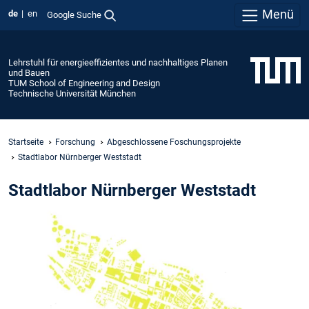
Menü
de
en
Google Suche
Lehrstuhl für energieeffizientes und nachhaltiges Planen
und Bauen
TUM School of Engineering and Design
Technische Universität München
Startseite
Forschung
Abgeschlossene Foschungsprojekte
Stadtlabor Nürnberger Weststadt
Stadtlabor Nürnberger Weststadt