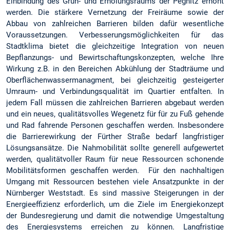
Einbindung des Grün- und Erholungsraums der Pegnitz erhöht
werden. Die stärkere Vernetzung der Freiräume sowie der
Abbau von zahlreichen Barrieren bilden dafür wesentliche
Voraussetzungen. Verbesserungsmöglichkeiten für das
Stadtklima bietet die gleichzeitige Integration von neuen
Bepflanzungs- und Bewirtschaftungskonzepten, welche Ihre
Wirkung z.B. in den Bereichen Abkühlung der Stadträume und
Oberflächenwassermanagment, bei gleichzeitig gesteigerter
Umraum- und Verbindungsqualität im Quartier entfalten. In
jedem Fall müssen die zahlreichen Barrieren abgebaut werden
und ein neues, qualitätsvolles Wegenetz für für zu Fuß gehende
und Rad fahrende Personen geschaffen werden. Insbesondere
die Barrierewirkung der Fürther Straße bedarf langfristiger
Lösungsansätze. Die Nahmobilität sollte generell aufgewertet
werden, qualitätvoller Raum für neue Ressourcen schonende
Mobilitätsformen geschaffen werden. Für den nachhaltigen
Umgang mit Ressourcen bestehen viele Ansatzpunkte in der
Nürnberger Weststadt. Es sind massive Steigerungen in der
Energieeffizienz erforderlich, um die Ziele im Energiekonzept
der Bundesregierung und damit die notwendige Umgestaltung
des Energiesystems erreichen zu können. Langfristige