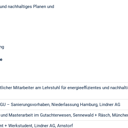
s und nachhaltiges Planen und
ng
de
licher Mitarbeiter am Lehrstuhl für energieeffizientes und nachhal
r GU – Sanierungsvorhaben, Niederlassung Hamburg, Lindner AG
 und Masterarbeit im Gutachterwesen, Sennewald + Räsch, Münche
nt + Werkstudent, Lindner AG, Arnstorf