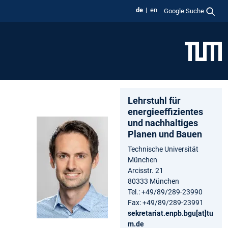
de
en
Google Suche
Lehrstuhl für
energieeffizientes
und nachhaltiges
Planen und Bauen
Technische Universität
München
Arcisstr. 21
80333 München
Tel.: +49/89/289-23990
Fax: +49/89/289-23991
sekretariat.enpb.bgu[at]tu
m.de