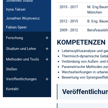
Johannes Staudt
2015 - 2017
M. Eng Baui
Iryna Takser
München
Jonathan Woytowicz
2012 - 2015
B. Eng. Bau
Fabian Speer
2009 - 2012
Berufsausbil
Forschung
KOMPETENZEN
Studium und Lehre
Lebenszyklusanalyse und ga
Thermisch-dynamische Gebä
Methoden und Tools
Verbindung von Außen- und 
Parametrische Methoden zur
Stellen
Wechselwirkungen in urban
Bewertung von Synergieeffek
Veröffentlichungen
Kontakt
Veröffentlichu