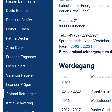
Dienstort
Farzan Banihashemi
Lehrstuhl für Energieeffiziente
Doris Bechtel
Bauen (Prof. Lang)
Rebekka Benfer
Arcisstr. 21
80333
München
Hongrui Chen
Tel.:
+49 (89) 289-23984
Fatma Deghim
Sprechstunde:
Nach Vereinbaru
Raum:
0502.02.221
Arno Denk
E-Mail:
roland.reitberger@tum.
Frederic Engasser
Werdegang
Nico Ehlers
Valentin Hegele
seit
Wissenschaft
2020
Leander Präger
2017 - 2020
Projektleite
Roland Reitberger
2016
Werkstudent
Katja Schwering
2012 - 2017
Dualer Stude