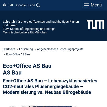
Menü
de
en
Google Suche
Lehrstuhl für energieeffizientes und nachhaltiges Planen
und Bauen
TUM School of Engineering and Design
Technische Universität München
Startseite
Forschung
Abgeschlossene Foschungsprojekte
Eco+Office AS Bau
Eco+Office AS Bau
AS Bau
Eco+Office AS Bau – Lebenszyklusbasiertes
CO2-neutrales Plusenergiegebäude –
Modernisierung vs. Neubau Bürogebäude