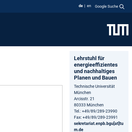
de
en
Google Suche
Lehrstuhl für
energieeffizientes
und nachhaltiges
Planen und Bauen
Technische Universität
München
Arcisstr. 21
80333 München
Tel.: +49/89/289-23990
Fax: +49/89/289-23991
sekretariat.enpb.bgu[at]tu
m.de