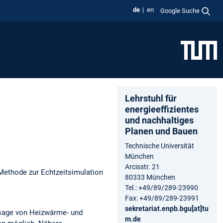
de
en
Google Suche
Lehrstuhl für
energieeffizientes
und nachhaltiges
Planen und Bauen
Technische Universität
München
Arcisstr. 21
ethode zur Echtzeitsimulation
80333 München
Tel.: +49/89/289-23990
Fax: +49/89/289-23991
sekretariat.enpb.bgu[at]tu
rsage von Heizwärme- und
m.de