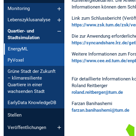
Kühlenergiebedarfen. Die Anwen
Informationen können dem Schlu
Monitoring
Link zum Schlussbericht (Veröff
Lebenszyklusanalyse
https://www.zsk.tum.de/zsk/ve
Quartier- und
Die zur Anwendung erforderliche
Stadtsimulation
https://syncandshare.lrz.de/g
EnergyML
Weitere Informationen zum For
PyVoxel
https://www.cee.ed.tum.de/enp
Grüne Stadt der Zukunft
– klimaresiliente
Für detaillierte Informationen ko
Quartiere in einer
Roland Reitberger
wachsenden Stadt
roland.reitberger@tum.de
EarlyData KnowledgeDB
Farzan Banihashemi
farzan.banihashemi@tum.de
Stellen
Veröffentlichungen