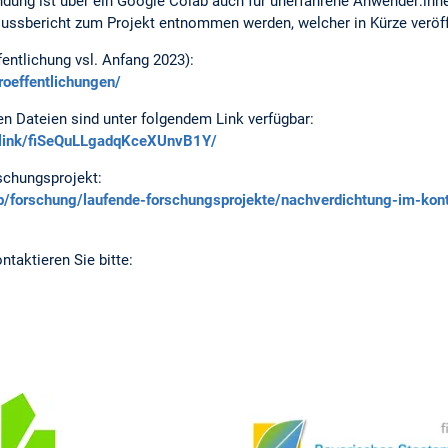
dung ist über ein Google Colab auch für unerfahrene Anwender:inn
ssbericht zum Projekt entnommen werden, welcher in Kürze veröffe
entlichung vsl. Anfang 2023):
roeffentlichungen/
n Dateien sind unter folgendem Link verfügbar:
etlink/fiSeQuLLgadqKceXUnvB1Y/
schungsprojekt:
b/forschung/laufende-forschungsprojekte/nachverdichtung-im-kon
ntaktieren Sie bitte: