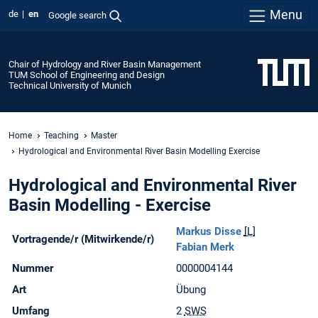
Menu
de
en
Google search
Chair of Hydrology and River Basin Management
TUM School of Engineering and Design
Technical University of Munich
Home
Teaching
Master
Hydrological and Environmental River Basin Modelling Exercise
Hydrological and Environmental River
Basin Modelling - Exercise
Markus Disse
[L]
Vortragende/r (Mitwirkende/r)
Fabian Merk
Nummer
0000004144
Art
Übung
Umfang
2
SWS