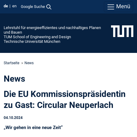
Menü
de
en
Google Suche
Lehrstuhl für energieeffizientes und nachhaltiges Planen
und Bauen
TUM School of Engineering and Design
Technische Universität München
Startseite
News
News
Die EU Kommissionspräsidentin
zu Gast: Circular Neuperlach
04.10.2024
„Wir gehen in eine neue Zeit“