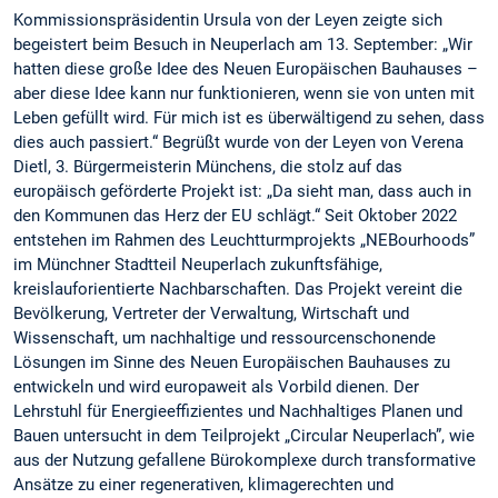
Kommissionspräsidentin Ursula von der Leyen zeigte sich
begeistert beim Besuch in Neuperlach am 13. September: „Wir
hatten diese große Idee des Neuen Europäischen Bauhauses –
aber diese Idee kann nur funktionieren, wenn sie von unten mit
Leben gefüllt wird. Für mich ist es überwältigend zu sehen, dass
dies auch passiert.“ Begrüßt wurde von der Leyen von Verena
Dietl, 3. Bürgermeisterin Münchens, die stolz auf das
europäisch geförderte Projekt ist: „Da sieht man, dass auch in
den Kommunen das Herz der EU schlägt.“ Seit Oktober 2022
entstehen im Rahmen des Leuchtturmprojekts „NEBourhoods”
im Münchner Stadtteil Neuperlach zukunftsfähige,
kreislauforientierte Nachbarschaften. Das Projekt vereint die
Bevölkerung, Vertreter der Verwaltung, Wirtschaft und
Wissenschaft, um nachhaltige und ressourcenschonende
Lösungen im Sinne des Neuen Europäischen Bauhauses zu
entwickeln und wird europaweit als Vorbild dienen. Der
Lehrstuhl für Energieeffizientes und Nachhaltiges Planen und
Bauen untersucht in dem Teilprojekt „Circular Neuperlach”, wie
aus der Nutzung gefallene Bürokomplexe durch transformative
Ansätze zu einer regenerativen, klimagerechten und