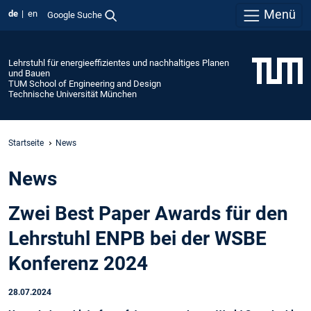
Menü
de
en
Google Suche
Lehrstuhl für energieeffizientes und nachhaltiges Planen
und Bauen
TUM School of Engineering and Design
Technische Universität München
Startseite
News
News
Zwei Best Paper Awards für den
Lehrstuhl ENPB bei der WSBE
Konferenz 2024
28.07.2024