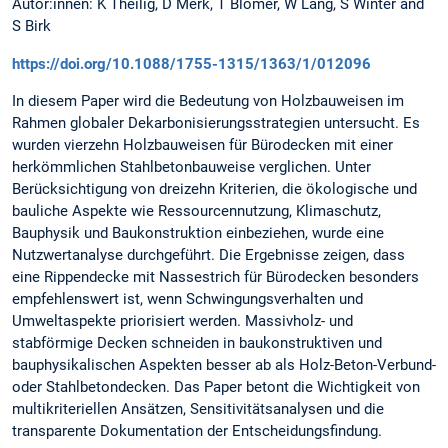
Autor:innen: K Theilig, D Merk, T Blömer, W Lang, S Winter and
S Birk
https://doi.org/10.1088/1755-1315/1363/1/012096
In diesem Paper wird die Bedeutung von Holzbauweisen im
Rahmen globaler Dekarbonisierungsstrategien untersucht. Es
wurden vierzehn Holzbauweisen für Bürodecken mit einer
herkömmlichen Stahlbetonbauweise verglichen. Unter
Berücksichtigung von dreizehn Kriterien, die ökologische und
bauliche Aspekte wie Ressourcennutzung, Klimaschutz,
Bauphysik und Baukonstruktion einbeziehen, wurde eine
Nutzwertanalyse durchgeführt. Die Ergebnisse zeigen, dass
eine Rippendecke mit Nassestrich für Bürodecken besonders
empfehlenswert ist, wenn Schwingungsverhalten und
Umweltaspekte priorisiert werden. Massivholz- und
stabförmige Decken schneiden in baukonstruktiven und
bauphysikalischen Aspekten besser ab als Holz-Beton-Verbund-
oder Stahlbetondecken. Das Paper betont die Wichtigkeit von
multikriteriellen Ansätzen, Sensitivitätsanalysen und die
transparente Dokumentation der Entscheidungsfindung.