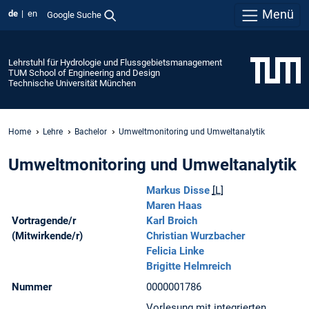
Menü
de
en
Google Suche
Lehrstuhl für Hydrologie und Flussgebietsmanagement
TUM School of Engineering and Design
Technische Universität München
Home
Lehre
Bachelor
Umweltmonitoring und Umweltanalytik
Umweltmonitoring und Umweltanalytik
Markus Disse
[L]
Maren Haas
Vortragende/r
Karl Broich
(Mitwirkende/r)
Christian Wurzbacher
Felicia Linke
Brigitte Helmreich
Nummer
0000001786
Vorlesung mit integrierten