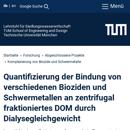
Menü
de
en
Google Suche
Lehrstuhl für Siedlungswasserwirtschaft
TUM School of Engineering and Design
Technische Universität München
Startseite
Forschung
Abgeschlossene Projekte
Komplexierung von Biozide und Schwermetalle
Quantifizierung der Bindung von
verschiedenen Bioziden und
Schwermetallen an zentrifugal
fraktioniertes DOM durch
Dialysegleichgewicht