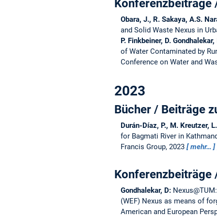
Konferenzbeiträge 
Obara, J., R. Sakaya, A.S. Nar
and Solid Waste Nexus in Ur
P. Finkbeiner, D. Gondhalekar,
of Water Contaminated by Run
Conference on Water and Was
2023
Bücher / Beiträge
Durán-Díaz, P., M. Kreutzer, L
for Bagmati River in Kathmand
Francis Group, 2023
mehr…
Konferenzbeiträge 
Gondhalekar, D:
Nexus@TUM: T
(WEF) Nexus as means of forgi
American and European Perspe