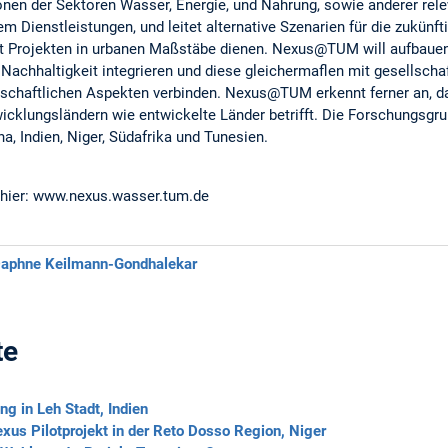
nen der Sektoren Wasser, Energie, und Nahrung, sowie anderer rele
m Dienstleistungen, und leitet alternative Szenarien für die zukünf
lot Projekten in urbanen Maßstäbe dienen. Nexus@TUM will aufbaue
 Nachhaltigkeit integrieren und diese gleichermaflen mit gesellschaft
irtschaftlichen Aspekten verbinden. Nexus@TUM erkennt ferner an, 
icklungsländern wie entwickelte Länder betrifft. Die Forschungsgru
a, Indien, Niger, Südafrika und Tunesien.
h hier: www.nexus.wasser.tum.de
Daphne Keilmann-Gondhalekar
te
ng in Leh Stadt, Indien
us Pilotprojekt in der Reto Dosso Region, Niger