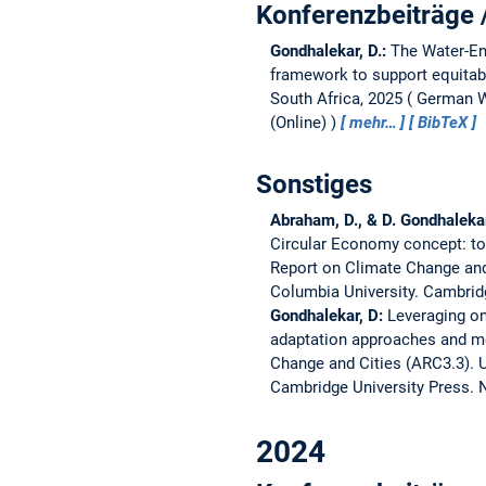
Konferenzbeiträge 
Gondhalekar, D.:
The Water-En
framework to support equitabl
South Africa, 2025
German Wa
(Online)
mehr…
BibTeX
Sonstiges
Abraham, D., & D. Gondhaleka
Circular Economy concept: to
Report on Climate Change and
Columbia University. Cambrid
Gondhalekar, D:
Leveraging on
adaptation approaches and me
Change and Cities (ARC3.3).
U
Cambridge University Press. 
2024