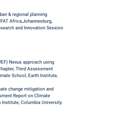
an & regional planning
IFAT Africa,Johannesburg,
esearch and Innovation Session
(WEF) Nexus approach using
Chapter, Third Assessment
ate School, Earth Institute,
mate change mitigation and
ssment Report on Climate
nstitute, Columbia University.