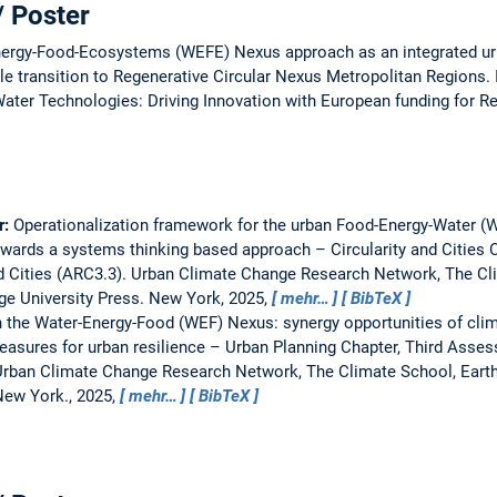
/ Poster
ergy-Food-Ecosystems (WEFE) Nexus approach as an integrated urb
e transition to Regenerative Circular Nexus Metropolitan Regions.
ter Technologies: Driving Innovation with European funding for R
r:
Operationalization framework for the urban Food-Energy-Water 
wards a systems thinking based approach – Circularity and Cities 
 Cities (ARC3.3).
Urban Climate Change Research Network, The Clim
ge University Press. New York, 2025,
mehr…
BibTeX
 the Water-Energy-Food (WEF) Nexus: synergy opportunities of cli
asures for urban resilience – Urban Planning Chapter, Third Asse
rban Climate Change Research Network, The Climate School, Earth I
New York., 2025,
mehr…
BibTeX