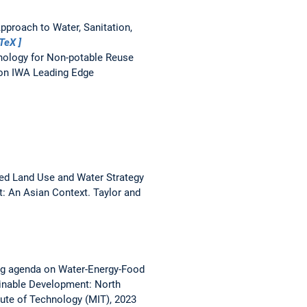
pproach to Water, Sanitation,
bTeX
nology for Non-potable Reuse
ion IWA Leading Edge
ted Land Use and Water Strategy
: An Asian Context. Taylor and
ng agenda on Water-Energy-Food
inable Development: North
ute of Technology (MIT), 2023