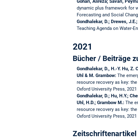
Gohari, Alireza; Savari, Pey
dynamic plus framework for w
Forecasting and Social Chan
Gondhalekar, D.; Drewes, J.E.;
Teaching Agenda on Water-E
2021
Bücher / Beiträge
Gondhalekar, D., H.-Y. Hu, Z. 
Uhl & M. Grambow:
The emerg
resource recovery as key: the
Oxford University Press, 2021
Gondhalekar, D.; Hu, H.Y.; Che
Uhl, H.D.; Grambow M.:
The e
resource recovery as key: the
Oxford University Press, 2021
Zeitschriftenartikel