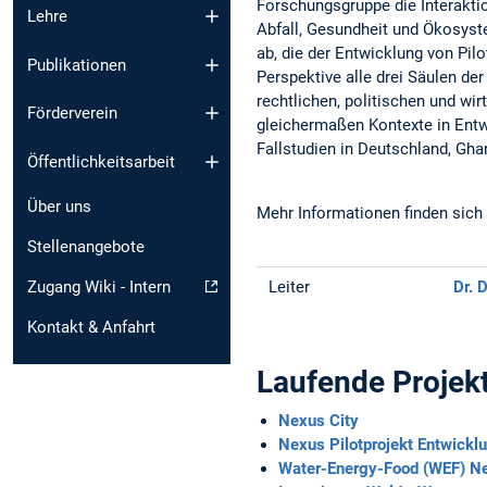
Forschungsgruppe die Interaktio
Lehre
Abfall, Gesundheit und Ökosyste
ab, die der Entwicklung von Pi
Publikationen
Perspektive alle drei Säulen der
rechtlichen, politischen und w
Förderverein
gleichermaßen Kontexte in Entw
Fallstudien in Deutschland, Ghan
Öffentlichkeitsarbeit
Über uns
Mehr Informationen finden sic
Stellenangebote
Leiter
Dr. 
Zugang Wiki - Intern
Kontakt & Anfahrt
Laufende Projek
Nexus City
Nexus Pilotprojekt Entwicklu
Water-Energy-Food (WEF) Nex