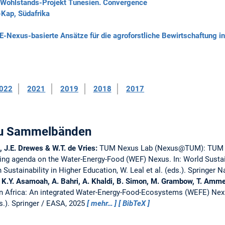
, Wohlstands-Projekt Tunesien. Convergence
Kap, Südafrika
xus-basierte Ansätze für die agroforstliche Bewirtschaftung in 
022
2021
2019
2018
2017
 zu Sammelbänden
, J.E. Drewes & W.T. de Vries:
TUM Nexus Lab (Nexus@TUM): TUM as 
hing agenda on the Water-Energy-Food (WEF) Nexus.
In: World Susta
ustainability in Higher Education, W. Leal et al. (eds.). Springer 
r, K.Y. Asamoah, A. Bahri, A. Khaldi, B. Simon, M. Grambow, T. Amme
 in Africa: An integrated Water-Energy-Food-Ecosystems (WEFE) Nex
s.). Springer / EASA, 2025
mehr…
BibTeX