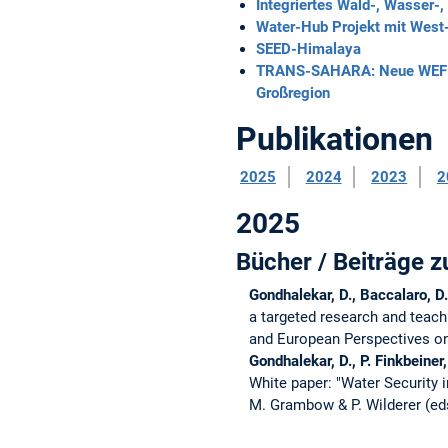
Integriertes Wald-, Wasser-
Water-Hub Projekt mit West-
SEED-Himalaya
TRANS-SAHARA: Neue WEFE-Ne
Großregion
Publikationen
2025
2024
2023
2
2025
Bücher / Beiträge
Gondhalekar, D., Baccalaro, D.
a targeted research and teac
and European Perspectives on S
Gondhalekar, D., P. Finkbeine
White paper: "Water Security
M. Grambow & P. Wilderer (ed