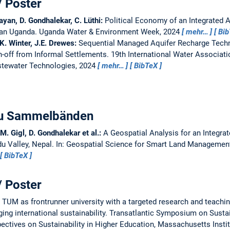
/ Poster
ayan, D. Gondhalekar, C. Lüthi:
Political Economy of an Integrated A
ban Uganda.
Uganda Water & Environment Week, 2024
mehr…
Bi
 K. Winter, J.E. Drewes:
Sequential Managed Aquifer Recharge Tech
-off from Informal Settlements.
19th International Water Associat
tewater Technologies, 2024
mehr…
BibTeX
 zu Sammelbänden
.M. Gigl, D. Gondhalekar et al.:
A Geospatial Analysis for an Integra
u Valley, Nepal.
In: Geospatial Science for Smart Land Management
BibTeX
/ Poster
UM as frontrunner university with a targeted research and teachi
ng international sustainability.
Transatlantic Symposium on Susta
ctives on Sustainability in Higher Education, Massachusetts Instit