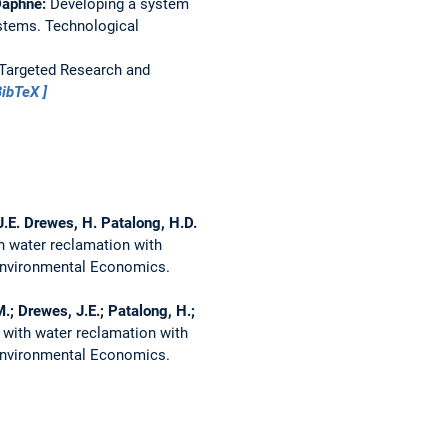
 Daphne:
Developing a system
ystems.
Technological
Targeted Research and
BibTeX
J.E. Drewes, H. Patalong, H.D.
 water reclamation with
 Environmental Economics.
M.; Drewes, J.E.; Patalong, H.;
with water reclamation with
 Environmental Economics.