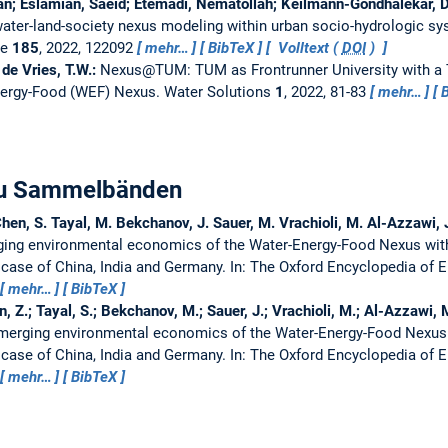
man; Eslamian, Saeid; Etemadi, Nematollah; Keilmann-Gondhalekar,
ater-land-society nexus modeling within urban socio-hydrologic s
ge
185
, 2022, 122092
mehr…
BibTeX
Volltext (
DOI
)
 de Vries, T.W.:
Nexus@TUM: TUM as Frontrunner University with a 
nergy-Food (WEF) Nexus.
Water Solutions
1
, 2022, 81-83
mehr…
 zu Sammelbänden
Chen, S. Tayal, M. Bekchanov, J. Sauer, M. Vrachioli, M. Al-Azzawi, 
ing environmental economics of the Water-Energy-Food Nexus with
 case of China, India and Germany.
In: The Oxford Encyclopedia of
mehr…
BibTeX
n, Z.; Tayal, S.; Bekchanov, M.; Sauer, J.; Vrachioli, M.; Al-Azzawi, 
merging environmental economics of the Water-Energy-Food Nexus 
 case of China, India and Germany.
In: The Oxford Encyclopedia of
mehr…
BibTeX