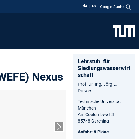
de
en
Google Suche
Lehrstuhl für
Siedlungswasserwirt
(WEFE) Nexus
schaft
Prof. Dr.-Ing. Jörg E.
Drewes
Technische Universität
München
Am Coulombwall 3
85748 Garching
Nächster Slide
Anfahrt & Pläne