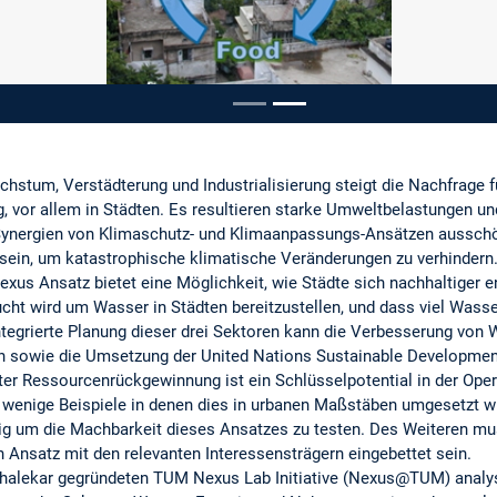
pausieren
hstum, Verstädterung und Industrialisierung steigt die Nachfrage f
, vor allem in Städten. Es resultieren starke Umweltbelastungen und
 Synergien von Klimaschutz- und Klimaanpassungs-Ansätzen aussch
sein, um katastrophische klimatische Veränderungen zu verhindern
xus Ansatz bietet eine Möglichkeit, wie Städte sich nachhaltiger 
ucht wird um Wasser in Städten bereitzustellen, und dass viel Wass
tegrierte Planung dieser drei Sektoren kann die Verbesserung von W
en sowie die Umsetzung der United Nations Sustainable Developmen
ter Ressourcenrückgewinnung ist ein Schlüsselpotential in der Ope
h wenige Beispiele in denen dies in urbanen Maßstäben umgesetzt wu
ötig um die Machbarkeit dieses Ansatzes zu testen. Des Weiteren m
en Ansatz mit den relevanten Interessensträgern eingebettet sein.
ndhalekar gegründeten TUM Nexus Lab Initiative (Nexus@TUM) analy