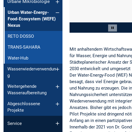
Urbane Mikrobiologie
Urban Water-Energy-
Food-Ecosystem (WEFE)
Nexus
Slide 2 von 2
Carousel 
RETO DOSSO
TRANS-SAHARA
Mit anhaltendem Wirtschaftswac
für Wasser, Energie und Nahrung
Water-Hub
Städteplanerischer Ansatz der
2030 entwickelt und umgesetzt 
Wasserwiederverwendun
Der Water-Energy-Food (WEF) Ne
g
besagt, dass viel Energie gebra
Weitergehende
und Nahrung zu erzeugen. Die in
Wasseraufbereitung
Nahrungssicherheit unterstütz
Wiederverwendung mit integrier
Abgeschlossene
Ansatzes. Bisher gibt es jedoc
Projekte
Pilot Projekte sind dringend n
Anfang an in einen partizipativ
Service
Innerhalb der 2021 von Dr. Go