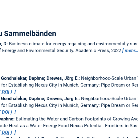
 zu Sammelbänden
r, D:
Business climate for energy regaining and environmentally sus
f Energy and Environmental Security. Academic Press, 2022
mehr
Gondhalekar, Daphne; Drewes, Jörg E.:
Neighborhood-Scale Urban 
 for Establishing Nexus City in Munich, Germany: Pipe Dream or Re
(
DOI
)
Gondhalekar, Daphne; Drewes, Jörg E.:
Neighborhood-Scale Urban 
 for Establishing Nexus City in Munich, Germany: Pipe Dream or Re
(
DOI
)
 Daphne:
Estimating the Water and Carbon Footprints of Growing Av
ste Heat as a Water-Energy-Food Nexus Potential.
Frontiers in Su
(
DOI
)